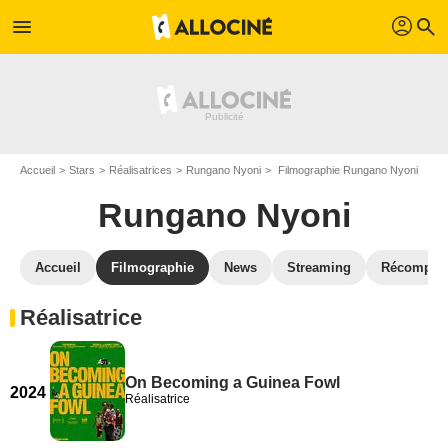
profil
menu
search
Accueil
Stars
Réalisatrices
Rungano Nyoni
Filmographie Rungano Nyoni
Rungano Nyoni
Accueil
Filmographie
News
Streaming
Récompen
Réalisatrice
On Becoming a Guinea Fowl
2024
Réalisatrice