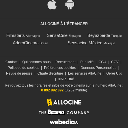
ALLOCINÉ À L'ÉTRANGER
Filmstarts
SensaCine
Beyazperde
Allemagne
Espagne
Turquie
AdoroCinema
Sensacine México
Brésil
Mexique
Contact
|
Qui sommes-nous
|
Recrutement
|
Publicité
|
CGU
|
CGV
|
Politique de cookies
|
Préférences cookies
|
Données Personnelles
|
Revue de presse
|
Charte d'écriture
|
Les services AlloCiné
|
Gérer Utiq
|
©AlloCiné
Retrouvez tous les horaires et infos de votre cinéma sur le numéro AlloCiné :
0 892 892 892
(0,90€/minute)