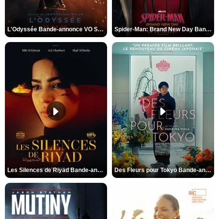
L'Odyssée Bande-annonce VO STFR
Spider-Man: Brand New Day Bande-annonce VO STFR
Les Silences de Riyad Bande-annonce VO STFR
Des Fleurs pour Tokyo Bande-annonce VO STFR