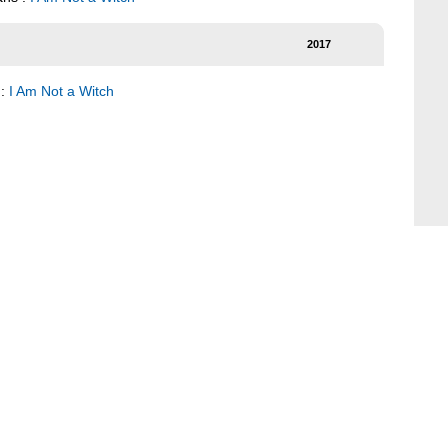
2017
 :
I Am Not a Witch