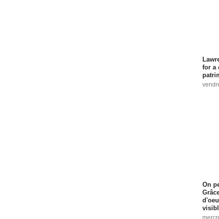
Lawre
for a
patri
vendre
On pe
Grâce
d'oeu
visib
mercre