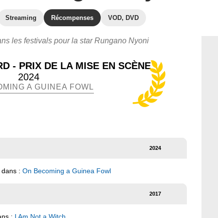
Streaming
Récompenses
VOD, DVD
ans les festivals pour la star Rungano Nyoni
D - PRIX DE LA MISE EN SCÈNE
2024
OMING A GUINEA FOWL
2024
 dans :
On Becoming a Guinea Fowl
2017
ans :
I Am Not a Witch