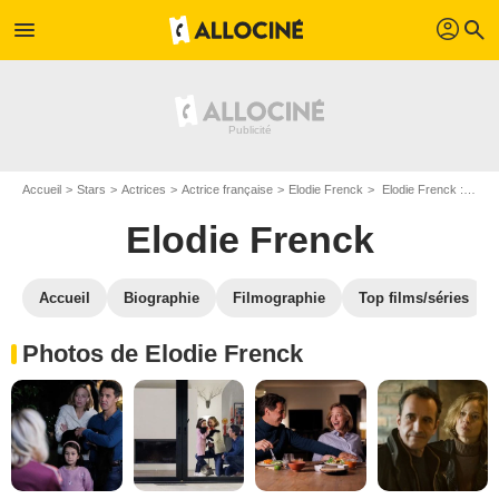
profil
menu
search
Accueil
Stars
Actrices
Actrice française
Elodie Frenck
Elodie Frenck : Photos de ses films et séries
Elodie Frenck
Accueil
Biographie
Filmographie
Top films/séries
Photos de Elodie Frenck