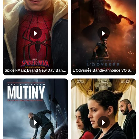
Spider-Man: Brand New Day Bande-annonce VO STFR
L'Odyssée Bande-annonce VO STFR