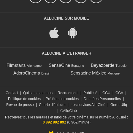
ALLOCINÉ SUR MOBILE
ALLOCINÉ À L'ÉTRANGER
Filmstarts
SensaCine
Beyazperde
Allemagne
Espagne
Turquie
AdoroCinema
Sensacine México
Brésil
Mexique
Contact
|
Qui sommes-nous
|
Recrutement
|
Publicité
|
CGU
|
CGV
|
Politique de cookies
|
Préférences cookies
|
Données Personnelles
|
Revue de presse
|
Charte d'écriture
|
Les services AlloCiné
|
Gérer Utiq
|
©AlloCiné
Retrouvez tous les horaires et infos de votre cinéma sur le numéro AlloCiné :
0 892 892 892
(0,90€/minute)