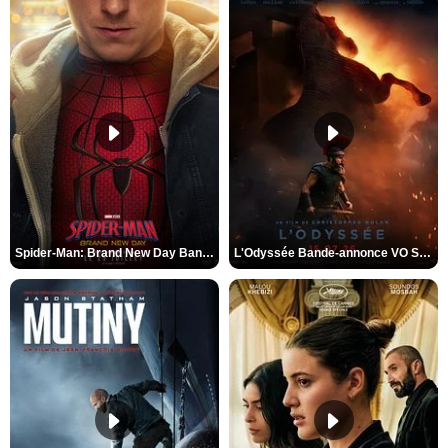
Spider-Man: Brand New Day Bande-annonce VO STFR
L'Odyssée Bande-annonce VO STFR