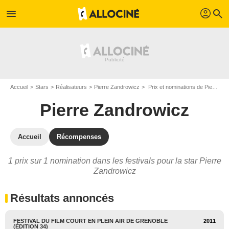
profil
menu
search
Accueil
Stars
Réalisateurs
Pierre Zandrowicz
Prix et nominations de Pierre Zandrowicz
Pierre Zandrowicz
Accueil
Récompenses
1 prix sur 1 nomination dans les festivals pour la star Pierre
Zandrowicz
Résultats annoncés
FESTIVAL DU FILM COURT EN PLEIN AIR DE GRENOBLE
2011
(ÉDITION 34)