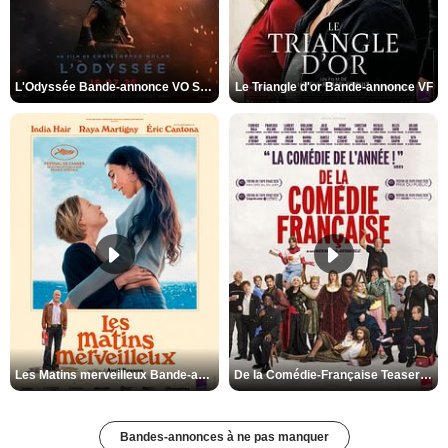
L'Odyssée Bande-annonce VO STFR
Le Triangle d'or Bande-annonce VF
Les Matins merveilleux Bande-annonce VF
De la Comédie-Française Teaser VF
Bandes-annonces à ne pas manquer