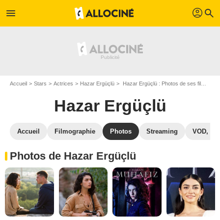
profil
menu
search
Accueil
Stars
Actrices
Hazar Ergüçlü
Hazar Ergüçlü : Photos de ses films et séries
Hazar Ergüçlü
Accueil
Filmographie
Photos
Streaming
VOD, DV
Photos de Hazar Ergüçlü