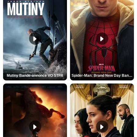
Mutiny Bande-annonce VO STFR
Spider-Man: Brand New Day Bande-annonce VO STFR