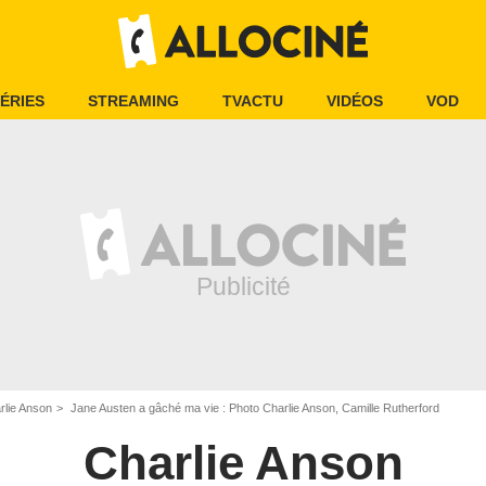
ÉRIES
STREAMING
TVACTU
VIDÉOS
VOD
rlie Anson
Jane Austen a gâché ma vie : Photo Charlie Anson, Camille Rutherford
Charlie Anson