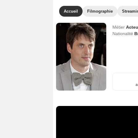
Accueil
Filmographie
Streami
Métier
Acteu
Nationalité
B
a