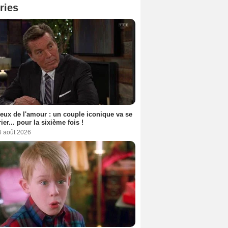
ries
eux de l'amour : un couple iconique va se
ier... pour la sixième fois !
6 août 2026