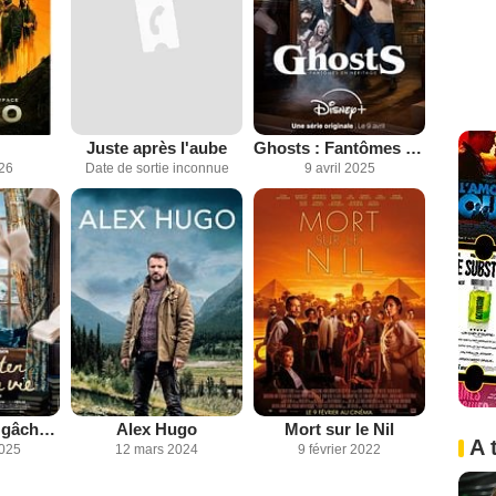
Juste après l'aube
Ghosts : Fantômes en héritage
026
Date de sortie inconnue
9 avril 2025
Jane Austen a gâché ma vie
Alex Hugo
Mort sur le Nil
A 
2025
12 mars 2024
9 février 2022