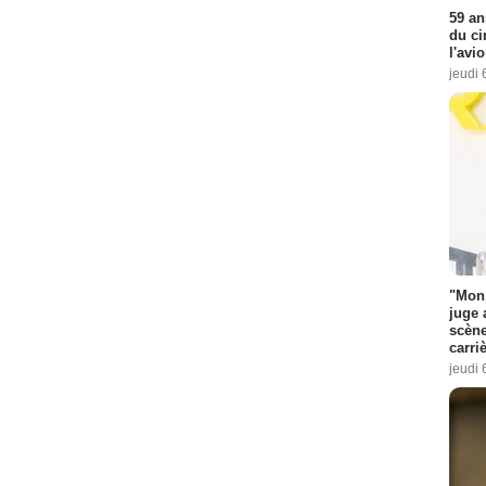
59 an
du ci
l'avi
jeudi 
"Mon 
juge 
scène
carri
jeudi 