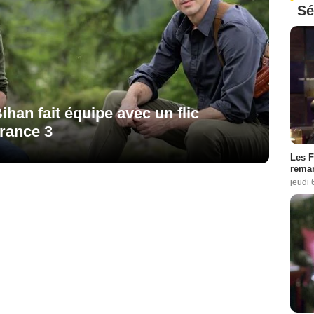
Sé
han fait équipe avec un flic
France 3
Les F
remar
jeudi 