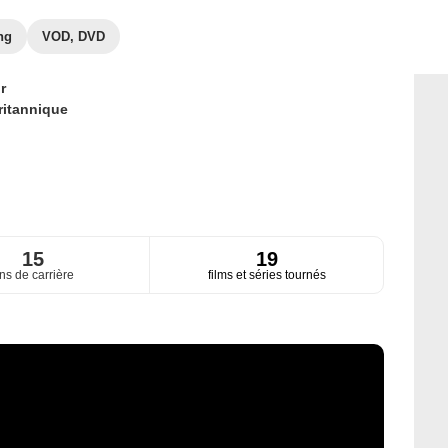
ng
VOD, DVD
r
ritannique
15
19
ns de carrière
films et séries tournés