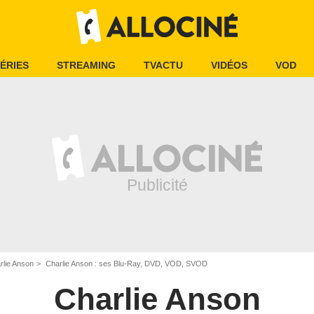
ÉRIES
STREAMING
TVACTU
VIDÉOS
VOD
rlie Anson
Charlie Anson : ses Blu-Ray, DVD, VOD, SVOD
Charlie Anson