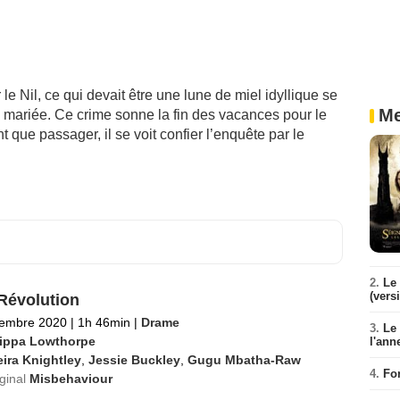
le Nil, ce qui devait être une lune de miel idyllique se
Me
ne mariée. Ce crime sonne la fin des vacances pour le
t que passager, il se voit confier l’enquête par le
2.
Le 
(vers
Révolution
tembre 2020
|
1h 46min
|
Drame
3.
Le
lippa Lowthorpe
l'ann
ira Knightley
,
Jessie Buckley
,
Gugu Mbatha-Raw
4.
Fo
iginal
Misbehaviour