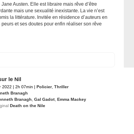
Jane Austen. Elle est libraire mais rêve d’être
dante mais une sexualité inexistante. La vie n’est
mis la littérature. Invitée en résidence d’auteurs en
 peurs et ses doutes pour enfin réaliser son rêve
ur le Nil
er 2022
|
2h 07min
|
Policier
,
Thriller
neth Branagh
enneth Branagh
,
Gal Gadot
,
Emma Mackey
iginal
Death on the Nile