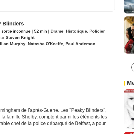
 Blinders
 sortie inconnue
|
52 min
|
Drame
,
Historique
,
Policier
par
Steven Knight
llian Murphy
,
Natasha O'Keeffe
,
Paul Anderson
Me
irmingham de l'après-Guerre. Les "Peaky Blinders",
la famille Shelby, comptent parmi les éléments les
able chef de la police débarqué de Belfast, a pour