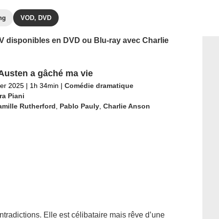
ng
VOD, DVD
 TV disponibles en DVD ou Blu-ray avec Charlie
Austen a gâché ma vie
ier 2025
|
1h 34min
|
Comédie dramatique
ra Piani
mille Rutherford
,
Pablo Pauly
,
Charlie Anson
radictions. Elle est célibataire mais rêve d’une