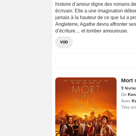
histoire d’amour digne des romans de 
écrivain. Elle a une imagination débor
jamais à la hauteur de ce que lui a pro
Angleterre, Agathe devra affronter ses
d’écriture… et tomber amoureuse.
VOD
Mort s
9 févri
De
Ken
Avec
K
Titre or