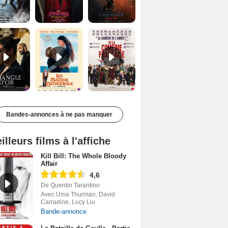
Le Triangle d'or Bande-annonce VF
Les Matins merveilleux Bande-annonce VF
De la Comédie-Française Teaser VF
Bandes-annonces à ne pas manquer
illeurs films à l'affiche
Kill Bill: The Whole Bloody
Affair
4,6
De Quentin Tarantino
Avec Uma Thurman, David
Carradine, Lucy Liu
Bande-annonce