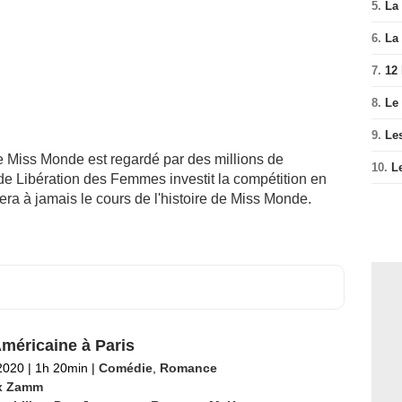
5.
La 
6.
La 
7.
12
8.
Le
9.
Le
e Miss Monde est regardé par des millions de
10.
L
e Libération des Femmes investit la compétition en
bera à jamais le cours de l'histoire de Miss Monde.
méricaine à Paris
2020
|
1h 20min
|
Comédie
,
Romance
x Zamm