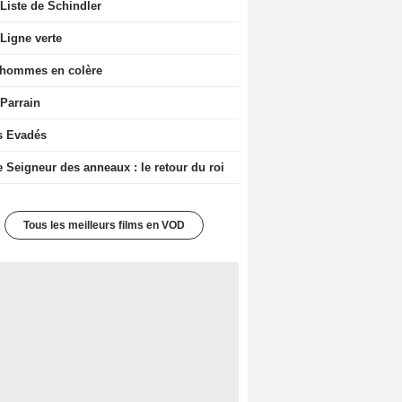
Liste de Schindler
Ligne verte
 hommes en colère
 Parrain
s Evadés
e Seigneur des anneaux : le retour du roi
Tous les meilleurs films en VOD