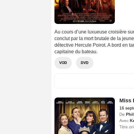
Au cours d’une luxueuse croisière sur 
conclut par la mort brutale de la jeu
détective Hercule Poirot. A bord en tan
capitaine du bateau.
VOD
DVD
Miss 
16 sep
De
Phi
Avec
Ke
Titre or