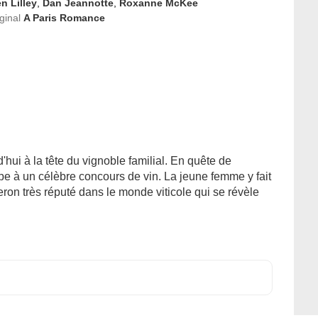
n Lilley
,
Dan Jeannotte
,
Roxanne McKee
iginal
A Paris Romance
rd'hui à la tête du vignoble familial. En quête de
icipe à un célèbre concours de vin. La jeune femme y fait
on très réputé dans le monde viticole qui se révèle