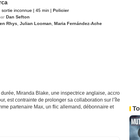
rca
 sortie inconnue
|
45 min
|
Policier
par
Dan Sefton
len Rhys
,
Julian Looman
,
Maria Fernández-Ache
durée, Miranda Blake, une inspectrice anglaise, accro
r, est contrainte de prolonger sa collaboration sur l’île
mme partenaire Max, un flic allemand, débonnaire et
To