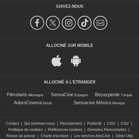
SUIVEZ-NOUS
ALLOCINÉ SUR MOBILE
ALLOCINÉ À L'ÉTRANGER
Filmstarts
SensaCine
Beyazperde
Allemagne
Espagne
Turquie
AdoroCinema
Sensacine México
Brésil
Mexique
Contact
|
Qui sommes-nous
|
Recrutement
|
Publicité
|
CGU
|
CGV
|
Politique de cookies
|
Préférences cookies
|
Données Personnelles
|
Revue de presse
|
Charte d'écriture
|
Les services AlloCiné
|
Gérer Utiq