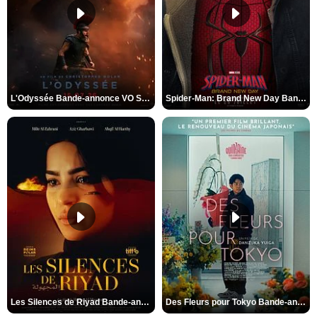
L'Odyssée Bande-annonce VO STFR
Spider-Man: Brand New Day Bande-annonce VO STFR
Les Silences de Riyad Bande-annonce VO STFR
Des Fleurs pour Tokyo Bande-annonce VO STFR