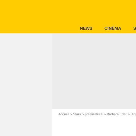
NEWS
CINÉMA
S
Accueil
Stars
Réalisatrice
Barbara Eder
Aff