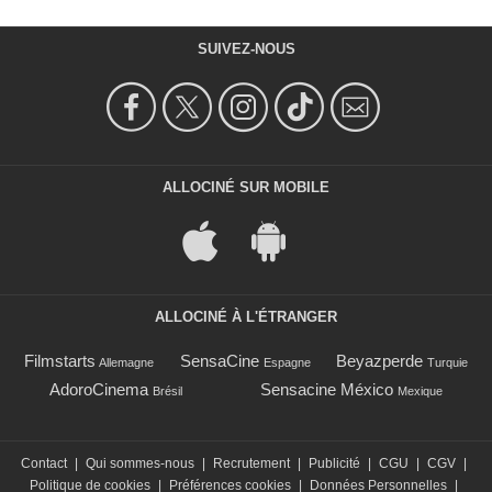
SUIVEZ-NOUS
ALLOCINÉ SUR MOBILE
ALLOCINÉ À L'ÉTRANGER
Filmstarts
SensaCine
Beyazperde
Allemagne
Espagne
Turquie
AdoroCinema
Sensacine México
Brésil
Mexique
Contact
|
Qui sommes-nous
|
Recrutement
|
Publicité
|
CGU
|
CGV
|
Politique de cookies
|
Préférences cookies
|
Données Personnelles
|