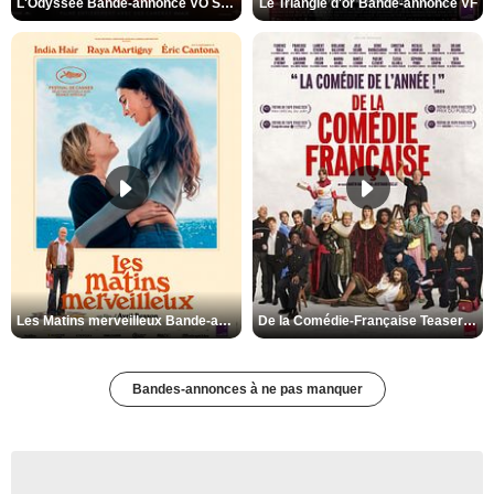
L'Odyssée Bande-annonce VO STFR
Le Triangle d'or Bande-annonce VF
Les Matins merveilleux Bande-annonce VF
De la Comédie-Française Teaser VF
Bandes-annonces à ne pas manquer