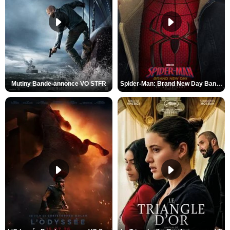
Mutiny Bande-annonce VO STFR
Spider-Man: Brand New Day Bande-annonce VO STFR