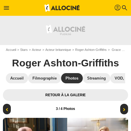
profil
menu
search
Accueil
Stars
Acteur
Acteur britannique
Roger Ashton-Griffiths
Grace de Monaco : Photo Nicole Kidman, Roger Ashton-Griffiths
Roger Ashton-Griffiths
Accueil
Filmographie
Photos
Streaming
VOD, DV
RETOUR À LA GALERIE
3
/ 4 Photos