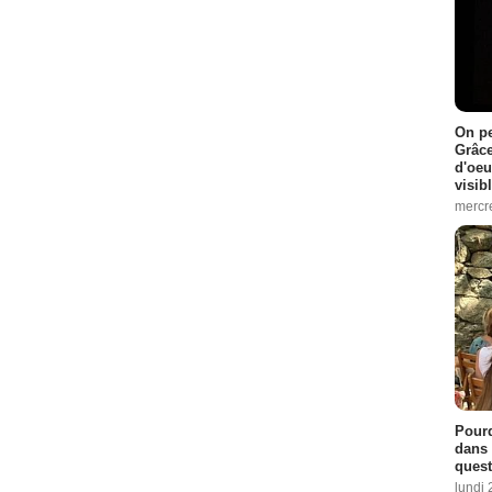
On pe
Grâce
d'oeu
visib
mercre
Pourq
dans 
quest
lundi 