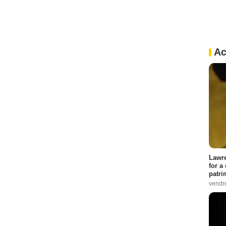
Ac
Lawre
for a
patri
vendre