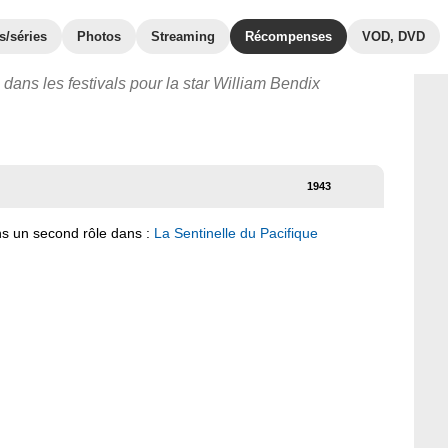
s/séries
Photos
Streaming
Récompenses
VOD, DVD
dans les festivals pour la star William Bendix
1943
ns un second rôle dans :
La Sentinelle du Pacifique