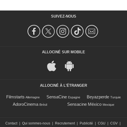
SUIVEZ-NOUS
ALLOCINÉ SUR MOBILE
ALLOCINÉ À L'ÉTRANGER
Filmstarts
SensaCine
Beyazperde
Allemagne
Espagne
Turquie
AdoroCinema
Sensacine México
Brésil
Mexique
Contact
|
Qui sommes-nous
|
Recrutement
|
Publicité
|
CGU
|
CGV
|