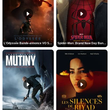
L'Odyssée Bande-annonce VO STFR
Spider-Man: Brand New Day Bande-annonce VO STFR