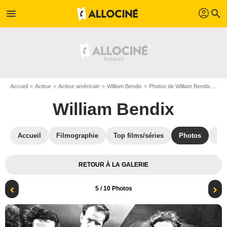
profil
menu
search
Accueil
Acteur
Acteur américain
William Bendix
Photos de William Bendix
Lif
William Bendix
Accueil
Filmographie
Top films/séries
Photos
St
RETOUR À LA GALERIE
5
/ 10 Photos