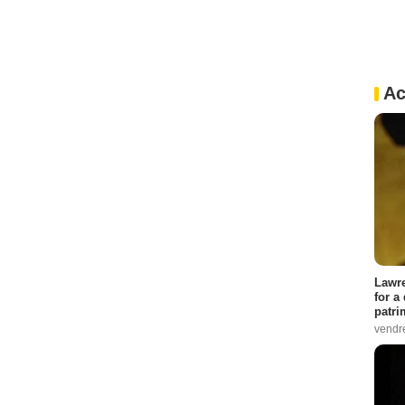
Ac
Lawre
for a
patri
vendre