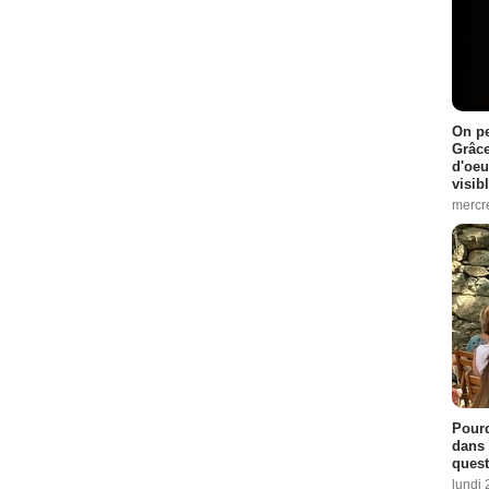
On pe
Grâce
d'oeu
visib
mercre
Pourq
dans 
quest
lundi 