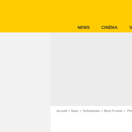
NEWS
CINÉMA
S
Accueil
Stars
Scénaristes
Boris Frumin
Pri