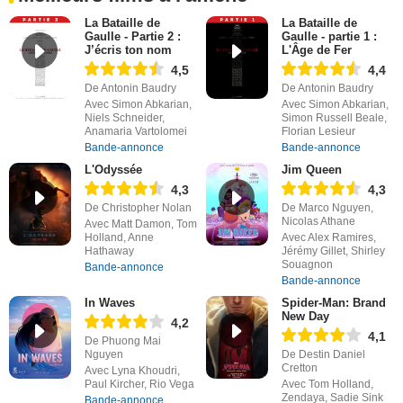
La Bataille de
La Bataille de
Gaulle - Partie 2 :
Gaulle - partie 1 :
J’écris ton nom
L'Âge de Fer
4,5
4,4
De Antonin Baudry
De Antonin Baudry
Avec Simon Abkarian,
Avec Simon Abkarian,
Niels Schneider,
Simon Russell Beale,
Anamaria Vartolomei
Florian Lesieur
Bande-annonce
Bande-annonce
L'Odyssée
Jim Queen
4,3
4,3
De Christopher Nolan
De Marco Nguyen,
Nicolas Athane
Avec Matt Damon, Tom
Holland, Anne
Avec Alex Ramires,
Hathaway
Jérémy Gillet, Shirley
Souagnon
Bande-annonce
Bande-annonce
In Waves
Spider-Man: Brand
New Day
4,2
4,1
De Phuong Mai
Nguyen
De Destin Daniel
Cretton
Avec Lyna Khoudri,
Paul Kircher, Rio Vega
Avec Tom Holland,
Zendaya, Sadie Sink
Bande-annonce