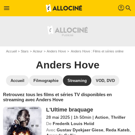
profil
menu
search
Accueil
Stars
Acteur
Anders Hove
Anders Hove : Films et séries online
Anders Hove
Accueil
Filmographie
Streaming
VOD, DVD
Retrouvez tous les films et séries TV disponibles en
streaming avec Anders Hove
L'Ultime braquage
28 mai 2025
|
1h 50min
|
Action
,
Thriller
De
Frederik Louis Hviid
Avec
Gustav Dyekjaer Giese
,
Reda Kateb
,