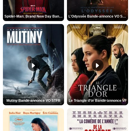
Spider-Man: Brand New Day Bande-annonce VO STFR
L'Odyssée Bande-annonce VO STFR
Mutiny Bande-annonce VO STFR
Le Triangle d'or Bande-annonce VF