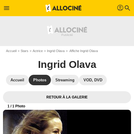
profil
menu
search
Accueil
Stars
Actrice
Ingrid Olava
Affiche Ingrid Olava
Ingrid Olava
Accueil
Photos
Streaming
VOD, DVD
RETOUR À LA GALERIE
1
/ 1 Photo