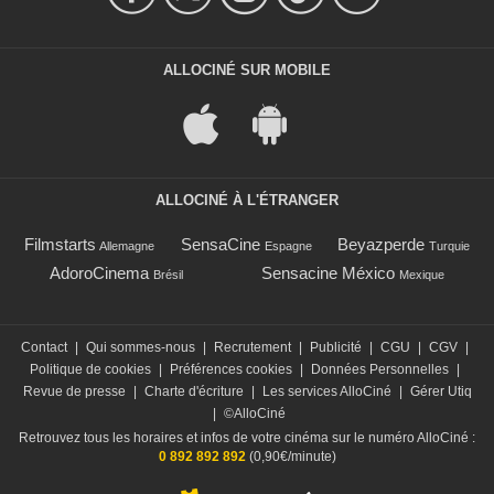
ALLOCINÉ SUR MOBILE
ALLOCINÉ À L'ÉTRANGER
Filmstarts
SensaCine
Beyazperde
Allemagne
Espagne
Turquie
AdoroCinema
Sensacine México
Brésil
Mexique
Contact
|
Qui sommes-nous
|
Recrutement
|
Publicité
|
CGU
|
CGV
|
Politique de cookies
|
Préférences cookies
|
Données Personnelles
|
Revue de presse
|
Charte d'écriture
|
Les services AlloCiné
|
Gérer Utiq
|
©AlloCiné
Retrouvez tous les horaires et infos de votre cinéma sur le numéro AlloCiné :
0 892 892 892
(0,90€/minute)