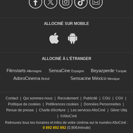
ALLOCINÉ SUR MOBILE
ALLOCINÉ À L'ÉTRANGER
Filmstarts
SensaCine
Beyazperde
Allemagne
Espagne
Turquie
AdoroCinema
Sensacine México
Brésil
Mexique
Contact
|
Qui sommes-nous
|
Recrutement
|
Publicité
|
CGU
|
CGV
|
Politique de cookies
|
Préférences cookies
|
Données Personnelles
|
Revue de presse
|
Charte d'écriture
|
Les services AlloCiné
|
Gérer Utiq
|
©AlloCiné
Retrouvez tous les horaires et infos de votre cinéma sur le numéro AlloCiné :
0 892 892 892
(0,90€/minute)