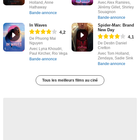
Holland, Anne
Avec Alex Ramires,
Hathaway
Jérémy Gillet, Shirley
Souagnon
Bande-annonce
Bande-annonce
In Waves
Spider-Man: Brand
New Day
4,2
4,1
De Phuong Mai
Nguyen
De Destin Daniel
Cretton
Avec Lyna Khoudri,
Paul Kircher, Rio Vega
Avec Tom Holland,
Zendaya, Sadie Sink
Bande-annonce
Bande-annonce
Tous les meilleurs films au ciné