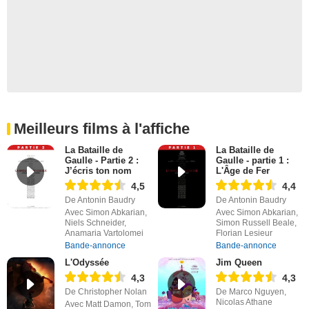
Meilleurs films à l'affiche
La Bataille de
La Bataille de
Gaulle - Partie 2 :
Gaulle - partie 1 :
J’écris ton nom
L'Âge de Fer
4,5
4,4
De Antonin Baudry
De Antonin Baudry
Avec Simon Abkarian,
Avec Simon Abkarian,
Niels Schneider,
Simon Russell Beale,
Anamaria Vartolomei
Florian Lesieur
Bande-annonce
Bande-annonce
L'Odyssée
Jim Queen
4,3
4,3
De Christopher Nolan
De Marco Nguyen,
Nicolas Athane
Avec Matt Damon, Tom