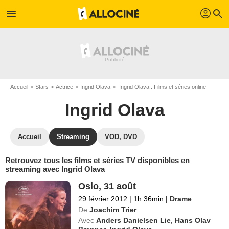
profil
menu
search
Accueil
Stars
Actrice
Ingrid Olava
Ingrid Olava : Films et séries online
Ingrid Olava
Accueil
Streaming
VOD, DVD
Retrouvez tous les films et séries TV disponibles en
streaming avec Ingrid Olava
Oslo, 31 août
29 février 2012
|
1h 36min
|
Drame
De
Joachim Trier
Avec
Anders Danielsen Lie
,
Hans Olav