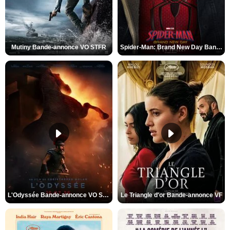
Mutiny Bande-annonce VO STFR
Spider-Man: Brand New Day Bande-annonce VO STFR
L'Odyssée Bande-annonce VO STFR
Le Triangle d'or Bande-annonce VF