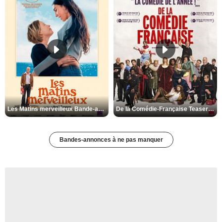
Les Matins merveilleux Bande-annonce VF
De la Comédie-Française Teaser VF
Bandes-annonces à ne pas manquer