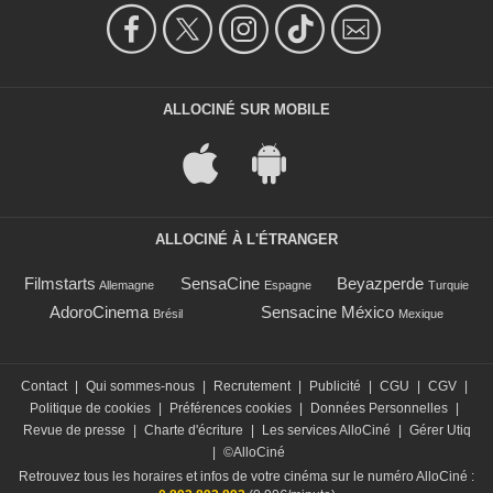
ALLOCINÉ SUR MOBILE
ALLOCINÉ À L'ÉTRANGER
Filmstarts
SensaCine
Beyazperde
Allemagne
Espagne
Turquie
AdoroCinema
Sensacine México
Brésil
Mexique
Contact
|
Qui sommes-nous
|
Recrutement
|
Publicité
|
CGU
|
CGV
|
Politique de cookies
|
Préférences cookies
|
Données Personnelles
|
Revue de presse
|
Charte d'écriture
|
Les services AlloCiné
|
Gérer Utiq
|
©AlloCiné
Retrouvez tous les horaires et infos de votre cinéma sur le numéro AlloCiné :