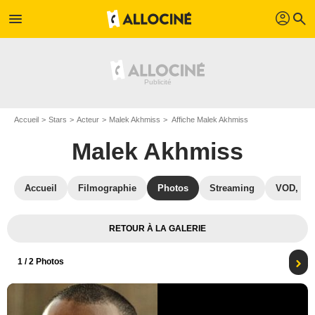
profil
menu
search
Accueil
Stars
Acteur
Malek Akhmiss
Affiche Malek Akhmiss
Malek Akhmiss
Accueil
Filmographie
Photos
Streaming
VOD, DV
RETOUR À LA GALERIE
1
/ 2 Photos