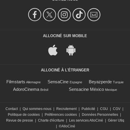
ALLOCINÉ SUR MOBILE
ALLOCINÉ À L'ÉTRANGER
Filmstarts
SensaCine
Beyazperde
Allemagne
Espagne
Turquie
AdoroCinema
Sensacine México
Brésil
Mexique
Contact
|
Qui sommes-nous
|
Recrutement
|
Publicité
|
CGU
|
CGV
|
Politique de cookies
|
Préférences cookies
|
Données Personnelles
|
Revue de presse
|
Charte d'écriture
|
Les services AlloCiné
|
Gérer Utiq
|
©AlloCiné