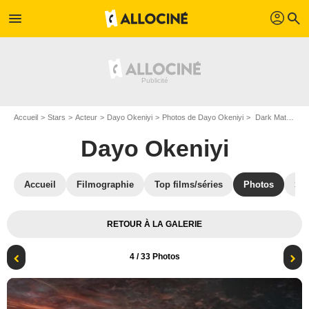
profil
menu
search
Accueil
Stars
Acteur
Dayo Okeniyi
Photos de Dayo Okeniyi
Dark Matter : Photo Dayo Okeniyi, Joel Edgerton
Dayo Okeniyi
Accueil
Filmographie
Top films/séries
Photos
St
RETOUR À LA GALERIE
4
/ 33 Photos