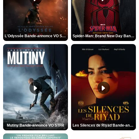
L'Odyssée Bande-annonce VO STFR
Spider-Man: Brand New Day Bande-annonce VO STFR
Mutiny Bande-annonce VO STFR
Les Silences de Riyad Bande-annonce VO STFR