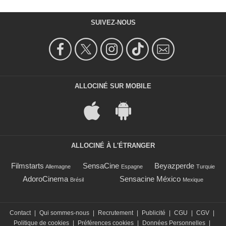
SUIVEZ-NOUS
ALLOCINÉ SUR MOBILE
ALLOCINÉ À L'ÉTRANGER
Filmstarts
SensaCine
Beyazperde
Allemagne
Espagne
Turquie
AdoroCinema
Sensacine México
Brésil
Mexique
Contact
|
Qui sommes-nous
|
Recrutement
|
Publicité
|
CGU
|
CGV
|
Politique de cookies
|
Préférences cookies
|
Données Personnelles
|