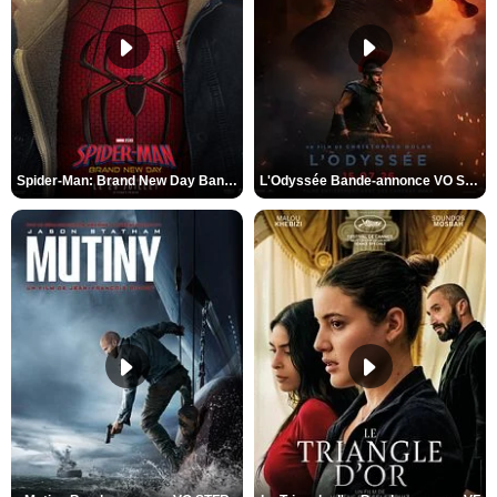
Spider-Man: Brand New Day Bande-annonce VO STFR
L'Odyssée Bande-annonce VO STFR