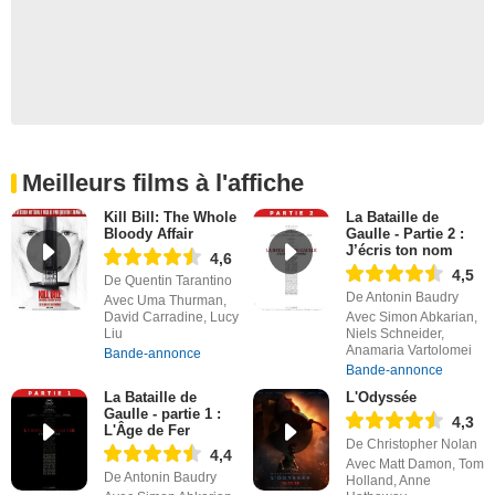
Meilleurs films à l'affiche
Kill Bill: The Whole
La Bataille de
Bloody Affair
Gaulle - Partie 2 :
J’écris ton nom
4,6
4,5
De Quentin Tarantino
De Antonin Baudry
Avec Uma Thurman,
David Carradine, Lucy
Avec Simon Abkarian,
Liu
Niels Schneider,
Anamaria Vartolomei
Bande-annonce
Bande-annonce
La Bataille de
L'Odyssée
Gaulle - partie 1 :
4,3
L'Âge de Fer
De Christopher Nolan
4,4
Avec Matt Damon, Tom
De Antonin Baudry
Holland, Anne