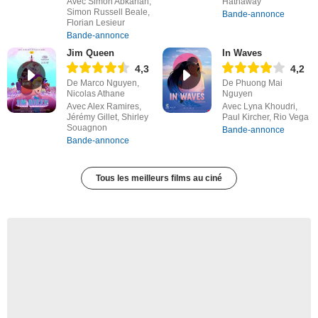
Avec Simon Abkarian,
Hathaway
Simon Russell Beale,
Bande-annonce
Florian Lesieur
Bande-annonce
Jim Queen
In Waves
4,3
4,2
De Marco Nguyen,
De Phuong Mai
Nicolas Athane
Nguyen
Avec Alex Ramires,
Avec Lyna Khoudri,
Jérémy Gillet, Shirley
Paul Kircher, Rio Vega
Souagnon
Bande-annonce
Bande-annonce
Tous les meilleurs films au ciné