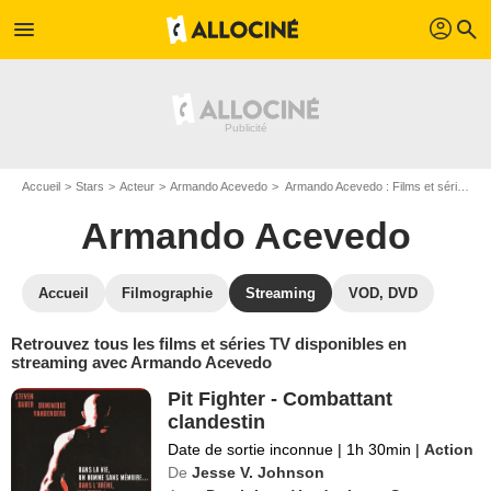
profil
menu
search
Accueil
Stars
Acteur
Armando Acevedo
Armando Acevedo : Films et séries online
Armando Acevedo
Accueil
Filmographie
Streaming
VOD, DVD
Retrouvez tous les films et séries TV disponibles en
streaming avec Armando Acevedo
Pit Fighter - Combattant
clandestin
Date de sortie inconnue
|
1h 30min
|
Action
De
Jesse V. Johnson