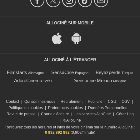
ALLOCINÉ SUR MOBILE
ALLOCINÉ À L'ÉTRANGER
Filmstarts
SensaCine
Beyazperde
Allemagne
Espagne
Turquie
AdoroCinema
Sensacine México
Brésil
Mexique
Contact
|
Qui sommes-nous
|
Recrutement
|
Publicité
|
CGU
|
CGV
|
Politique de cookies
|
Préférences cookies
|
Données Personnelles
|
Revue de presse
|
Charte d'écriture
|
Les services AlloCiné
|
Gérer Utiq
|
©AlloCiné
Retrouvez tous les horaires et infos de votre cinéma sur le numéro AlloCiné :
0 892 892 892
(0,90€/minute)