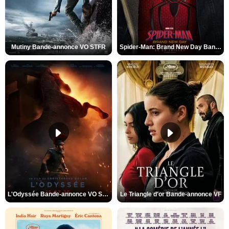
Mutiny Bande-annonce VO STFR
Spider-Man: Brand New Day Bande-annonce VO STFR
L'Odyssée Bande-annonce VO STFR
Le Triangle d'or Bande-annonce VF