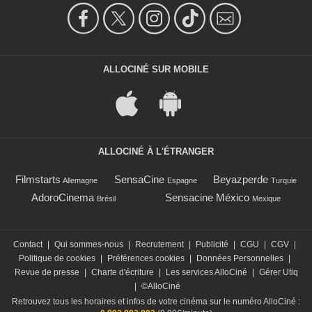
ALLOCINÉ SUR MOBILE
ALLOCINÉ À L'ÉTRANGER
Filmstarts
SensaCine
Beyazperde
Allemagne
Espagne
Turquie
AdoroCinema
Sensacine México
Brésil
Mexique
Contact
|
Qui sommes-nous
|
Recrutement
|
Publicité
|
CGU
|
CGV
|
Politique de cookies
|
Préférences cookies
|
Données Personnelles
|
Revue de presse
|
Charte d'écriture
|
Les services AlloCiné
|
Gérer Utiq
|
©AlloCiné
Retrouvez tous les horaires et infos de votre cinéma sur le numéro AlloCiné :