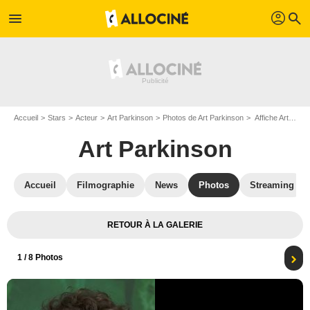
profil
menu
search
Accueil
Stars
Acteur
Art Parkinson
Photos de Art Parkinson
Affiche Art Parkinson
Art Parkinson
Accueil
Filmographie
News
Photos
Streaming
RETOUR À LA GALERIE
1
/ 8 Photos