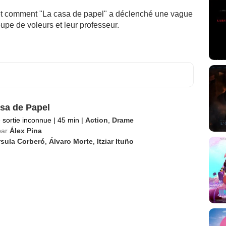
et comment "La casa de papel" a déclenché une vague
pe de voleurs et leur professeur.
sa de Papel
 sortie inconnue
|
45 min
|
Action
,
Drame
par
Álex Pina
rsula Corberó
,
Álvaro Morte
,
Itziar Ituño