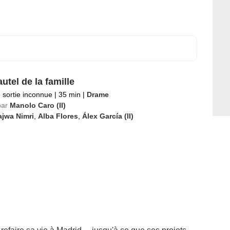
autel de la famille
 sortie inconnue
|
35 min
|
Drame
par
Manolo Caro (II)
ajwa Nimri
,
Alba Flores
,
Álex García (II)