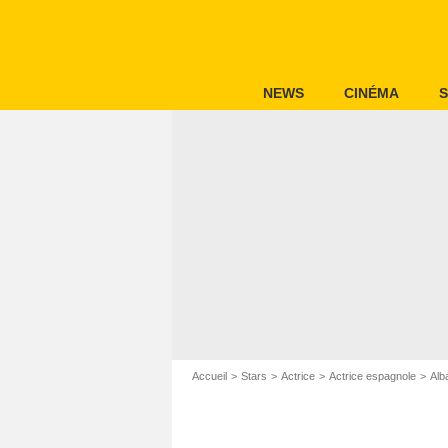
NEWS
CINÉMA
S
Accueil
Stars
Actrice
Actrice espagnole
Alb