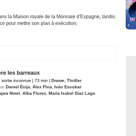
dans la Maison royale de la Monnaie d'Espagne, tandis
ce pour mettre son plan à exécution.
ère les barreaux
 sortie inconnue
|
73 min
|
Drame
,
Thriller
par
Daniel Écija
,
Álex Pina
,
Iván Escobar
ajwa Nimri
,
Alba Flores
,
Maria Isabel Diaz Lago