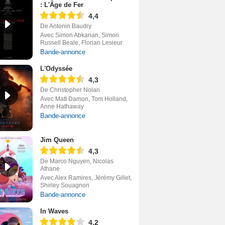
: L'Âge de Fer
4,4
De Antonin Baudry
Avec Simon Abkarian, Simon
Russell Beale, Florian Lesieur
Bande-annonce
L'Odyssée
4,3
De Christopher Nolan
Avec Matt Damon, Tom Holland,
Anne Hathaway
Bande-annonce
Jim Queen
4,3
De Marco Nguyen, Nicolas
Athane
Avec Alex Ramires, Jérémy Gillet,
Shirley Souagnon
Bande-annonce
In Waves
4,2