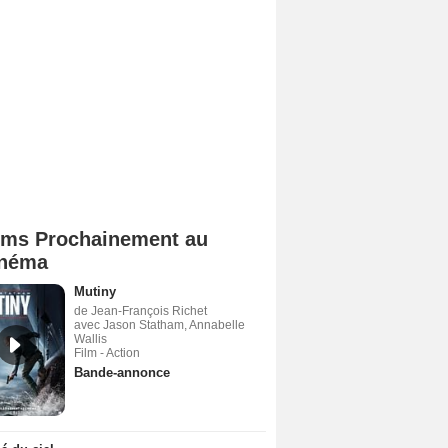
lms Prochainement au
néma
Mutiny
de Jean-François Richet
avec Jason Statham, Annabelle
Wallis
Film - Action
Bande-annonce