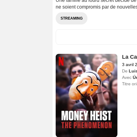
Une famille au lourd secret décide de
ne soient compromis par de nouvelles
STREAMING
La Ca
3 avril 
De
Luis
Avec
Ú
Titre or