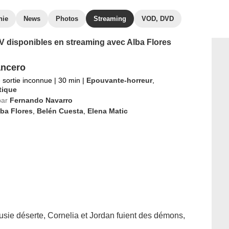
hie
News
Photos
Streaming
VOD, DVD
 TV disponibles en streaming avec Alba Flores
ncero
 sortie inconnue
|
30 min
|
Epouvante-horreur
,
tique
par
Fernando Navarro
ba Flores
,
Belén Cuesta
,
Elena Matic
usie déserte, Cornelia et Jordan fuient des démons,