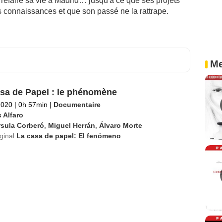
 refaire sa vie à Madrid… jusqu'à ce que ses projets
 connaissances et que son passé ne la rattrape.
Me
sa de Papel : le phénomène
2020
|
0h 57min
|
Documentaire
 Alfaro
rsula Corberó
,
Miguel Herrán
,
Álvaro Morte
iginal
La casa de papel: El fenómeno