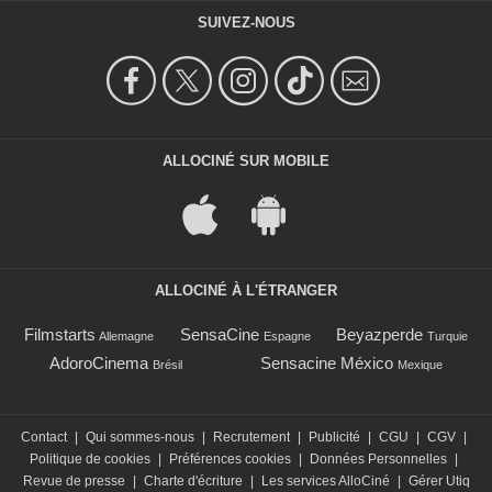
SUIVEZ-NOUS
ALLOCINÉ SUR MOBILE
ALLOCINÉ À L'ÉTRANGER
Filmstarts
SensaCine
Beyazperde
Allemagne
Espagne
Turquie
AdoroCinema
Sensacine México
Brésil
Mexique
Contact
|
Qui sommes-nous
|
Recrutement
|
Publicité
|
CGU
|
CGV
|
Politique de cookies
|
Préférences cookies
|
Données Personnelles
|
Revue de presse
|
Charte d'écriture
|
Les services AlloCiné
|
Gérer Utiq