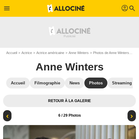
profil
menu
search
Accueil
Actrice
Actrice américaine
Anne Winters
Photos de Anne Winters
Gra
Anne Winters
Accueil
Filmographie
News
Photos
Streaming
RETOUR À LA GALERIE
6
/ 29 Photos