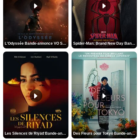
L'Odyssée Bande-annonce VO STFR
Spider-Man: Brand New Day Bande-annonce VO STFR
Les Silences de Riyad Bande-annonce VO STFR
Des Fleurs pour Tokyo Bande-annonce VO STFR