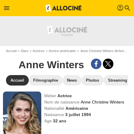
profil
menu
search
Accueil
Stars
Actrices
Actrice américaine
Anne Christine Winters dit Anne Winters
Anne Winters
Accueil
Filmographie
News
Photos
Streaming
Métier
Actrice
Nom de naissance
Anne Christine Winters
Nationalité
Américaine
Naissance
3 juillet 1994
Age
32
ans