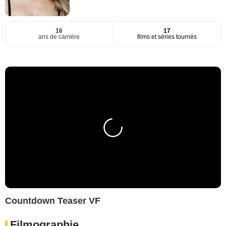
16
17
ans de carrière
films et séries tournés
Countdown Teaser VF
Filmographie