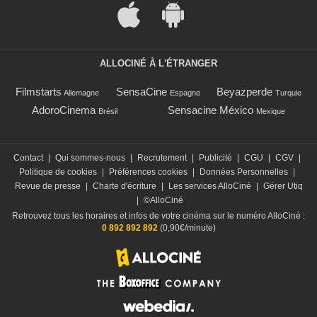
ALLOCINÉ À L'ÉTRANGER
Filmstarts
SensaCine
Beyazperde
Allemagne
Espagne
Turquie
AdoroCinema
Sensacine México
Brésil
Mexique
Contact
|
Qui sommes-nous
|
Recrutement
|
Publicité
|
CGU
|
CGV
|
Politique de cookies
|
Préférences cookies
|
Données Personnelles
|
Revue de presse
|
Charte d'écriture
|
Les services AlloCiné
|
Gérer Utiq
|
©AlloCiné
Retrouvez tous les horaires et infos de votre cinéma sur le numéro AlloCiné :
0 892 892 892
(0,90€/minute)