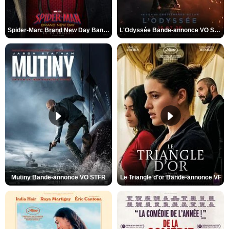
Spider-Man: Brand New Day Bande-annonce VO STFR
L'Odyssée Bande-annonce VO STFR
Mutiny Bande-annonce VO STFR
Le Triangle d'or Bande-annonce VF