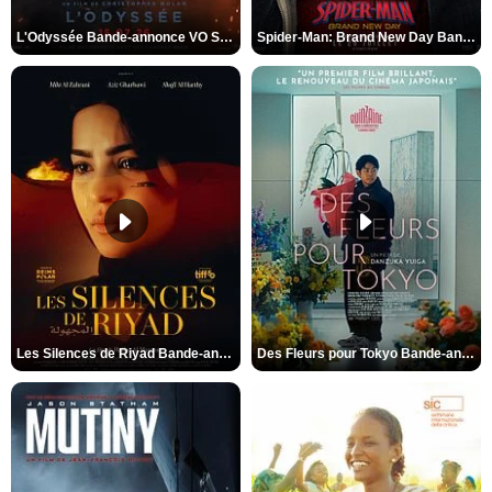
L'Odyssée Bande-annonce VO STFR
Spider-Man: Brand New Day Bande-annonce VO STFR
Les Silences de Riyad Bande-annonce VO STFR
Des Fleurs pour Tokyo Bande-annonce VO STFR