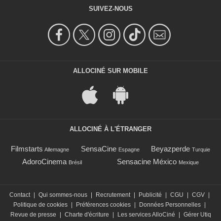
SUIVEZ-NOUS
ALLOCINÉ SUR MOBILE
ALLOCINÉ À L'ÉTRANGER
Filmstarts
SensaCine
Beyazperde
Allemagne
Espagne
Turquie
AdoroCinema
Sensacine México
Brésil
Mexique
Contact
|
Qui sommes-nous
|
Recrutement
|
Publicité
|
CGU
|
CGV
|
Politique de cookies
|
Préférences cookies
|
Données Personnelles
|
Revue de presse
|
Charte d'écriture
|
Les services AlloCiné
|
Gérer Utiq