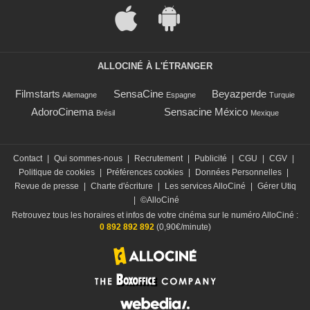
ALLOCINÉ À L'ÉTRANGER
Filmstarts
SensaCine
Beyazperde
Allemagne
Espagne
Turquie
AdoroCinema
Sensacine México
Brésil
Mexique
Contact
|
Qui sommes-nous
|
Recrutement
|
Publicité
|
CGU
|
CGV
|
Politique de cookies
|
Préférences cookies
|
Données Personnelles
|
Revue de presse
|
Charte d'écriture
|
Les services AlloCiné
|
Gérer Utiq
|
©AlloCiné
Retrouvez tous les horaires et infos de votre cinéma sur le numéro AlloCiné :
0 892 892 892
(0,90€/minute)