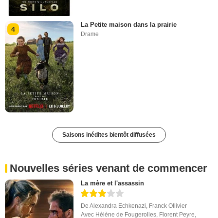
La Petite maison dans la prairie
4
Drame
Saisons inédites bientôt diffusées
Nouvelles séries venant de commencer
La mère et l'assassin
De
Alexandra Echkenazi
,
Franck Ollivier
Avec
Hélène de Fougerolles
,
Florent Peyre
,