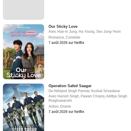
Our Sticky Love
Avec
Hae-in Jung
,
Ha Young
,
Seo Jung-Yeon
Romance
,
Comédie
7 août 2026 sur Netflix
Operation Safed Saagar
De
Abhijeet Singh Parmar
,
Kushal Srivastava
Avec
Harssh Singh
,
Pawan Chopra
,
Adittya Singh
Rraghuwanshi
Action
,
Drame
7 août 2026 sur Netflix