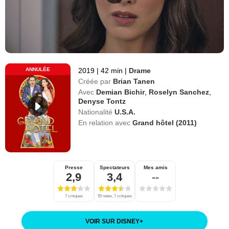
ANNULÉE
2019
|
42 min
|
Drame
Créée par
Brian Tanen
Avec
Demian Bichir
,
Roselyn Sanchez
,
Denyse Tontz
Nationalité
U.S.A.
En relation avec
Grand hôtel (2011)
Presse
Spectateurs
Mes amis
2,9
3,4
--
7 critiques
55 notes, 7 critiques
VOIR SUR DISNEY
+