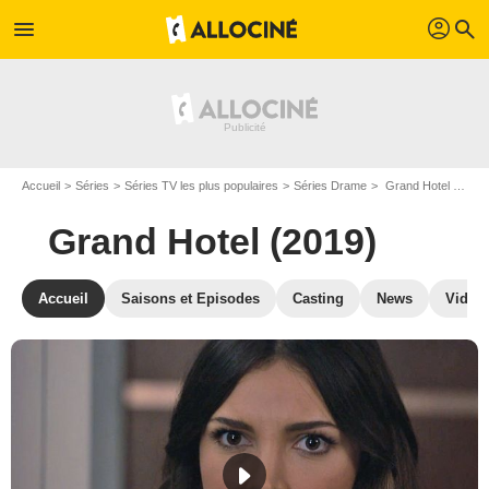
profil
menu
search
Accueil
Séries
Séries TV les plus populaires
Séries Drame
Grand Hotel (2019)
Grand Hotel (2019)
Accueil
Saisons et Episodes
Casting
News
Vidéo