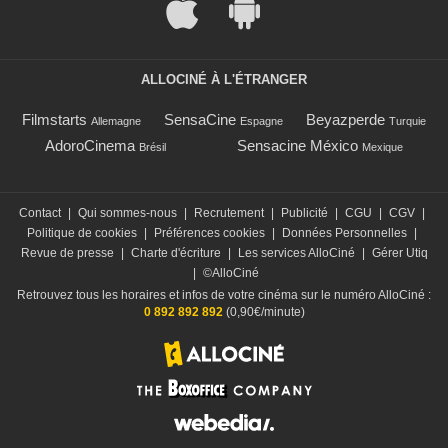
ALLOCINÉ À L'ÉTRANGER
Filmstarts
SensaCine
Beyazperde
Allemagne
Espagne
Turquie
AdoroCinema
Sensacine México
Brésil
Mexique
Contact
|
Qui sommes-nous
|
Recrutement
|
Publicité
|
CGU
|
CGV
|
Politique de cookies
|
Préférences cookies
|
Données Personnelles
|
Revue de presse
|
Charte d'écriture
|
Les services AlloCiné
|
Gérer Utiq
|
©AlloCiné
Retrouvez tous les horaires et infos de votre cinéma sur le numéro AlloCiné :
0 892 892 892
(0,90€/minute)