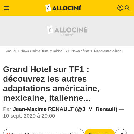
profil
menu
search
Accueil
News cinéma, films et séries TV
News séries
Diaporamas séries
Grand
Grand Hotel sur TF1 :
découvrez les autres
adaptations américaine,
mexicaine, italienne...
Par
Jean-Maxime RENAULT (@J_M_Renault)
—
10 sept. 2020 à 20:00