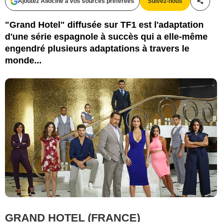
Ajoutez Allociné à vos sources préférées
Suivez-nous
Partag
"Grand Hotel" diffusée sur TF1 est l'adaptation
d'une série espagnole à succès qui a elle-même
engendré plusieurs adaptations à travers le
monde...
GRAND HOTEL (FRANCE)