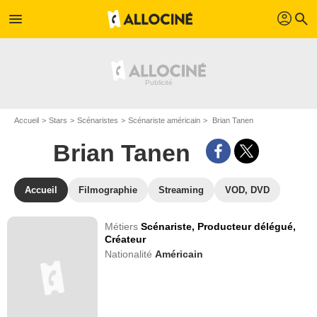
profil
menu
search
Accueil
Stars
Scénaristes
Scénariste américain
Brian Tanen
Brian Tanen
Accueil
Filmographie
Streaming
VOD, DVD
Métiers
Scénariste,
Producteur délégué,
Créateur
Nationalité
Américain