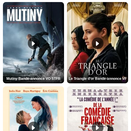
Mutiny Bande-annonce VO STFR
Le Triangle d'or Bande-annonce VF