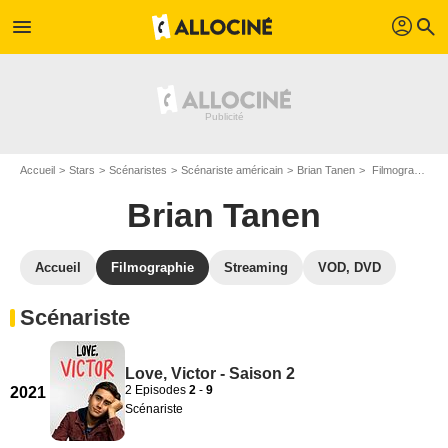
profil
menu
search
Accueil
Stars
Scénaristes
Scénariste américain
Brian Tanen
Filmographie Brian Tanen
Brian Tanen
Accueil
Filmographie
Streaming
VOD, DVD
Scénariste
Love, Victor - Saison 2
2 Episodes
2
-
9
2021
Scénariste