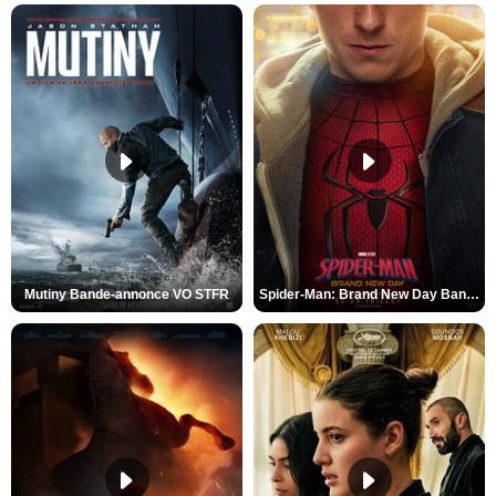
Mutiny Bande-annonce VO STFR
Spider-Man: Brand New Day Bande-annonce VO STFR