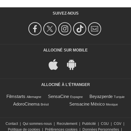
SUIVEZ-NOUS
ALLOCINÉ SUR MOBILE
ALLOCINÉ À L'ÉTRANGER
Filmstarts
SensaCine
Beyazperde
Allemagne
Espagne
Turquie
AdoroCinema
Sensacine México
Brésil
Mexique
Contact
|
Qui sommes-nous
|
Recrutement
|
Publicité
|
CGU
|
CGV
|
Politique de cookies
|
Préférences cookies
|
Données Personnelles
|