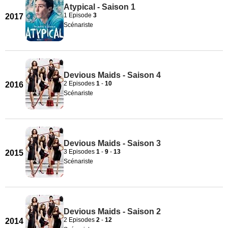
Atypical - Saison 1
1 Episode
3
2017
Scénariste
Devious Maids - Saison 4
2 Episodes
1
-
10
2016
Scénariste
Devious Maids - Saison 3
3 Episodes
1
-
9
-
13
2015
Scénariste
Devious Maids - Saison 2
2 Episodes
2
-
12
2014