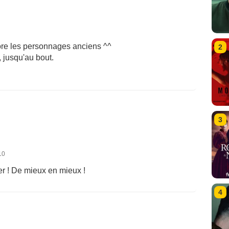
dore les personnages anciens ^^
2
 jusqu'au bout.
3
10
per ! De mieux en mieux !
4