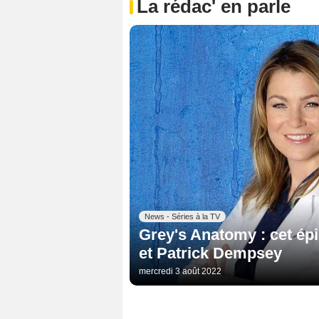
La rédac' en parle
News - Séries à la TV
Grey's Anatomy : cet ép
et Patrick Dempsey
mercredi 3 août 2022