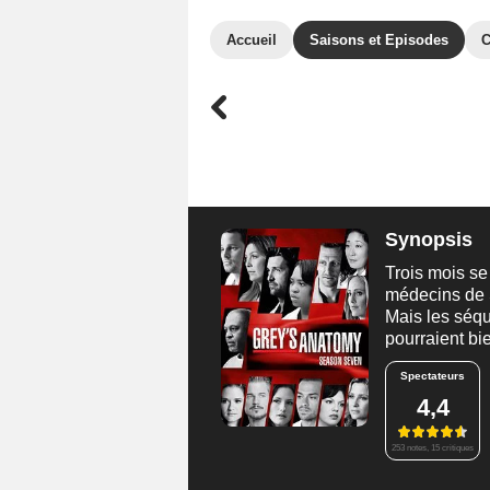
Accueil
Saisons et Episodes
C
Synopsis
Trois mois se 
médecins de S
Mais les séqu
pourraient bi
Spectateurs
4,4
253 notes, 15 critiques