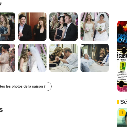
7
utes les photos de la saison 7
Sé
s
1