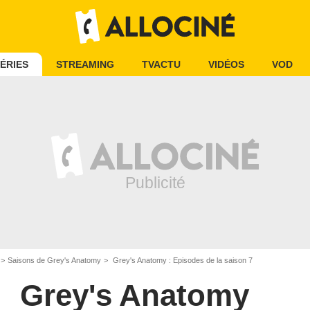
ÉRIES
STREAMING
TVACTU
VIDÉOS
VOD
Saisons de Grey's Anatomy
Grey's Anatomy : Episodes de la saison 7
Grey's Anatomy