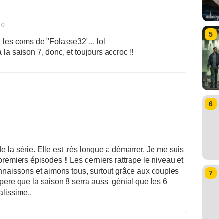
10
5
les coms de "Folasse32"... lol
 à la saison 7, donc, et toujours accroc !!
6
e la série. Elle est très longue a démarrer. Je me suis
emiers épisodes !! Les derniers rattrape le niveau et
nnaissons et aimons tous, surtout grâce aux couples
7
pere que la saison 8 serra aussi génial que les 6
alissime..