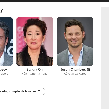
 7
mpsey
Sandra Oh
Justin Chambers (I)
heperd
Rôle : Cristina Yang
Rôle : Alex Karev
casting complet de la saison 7