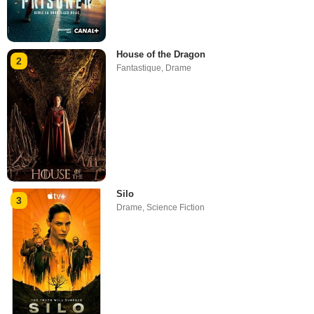
House of the Dragon
2
Fantastique
,
Drame
Silo
3
Drame
,
Science Fiction