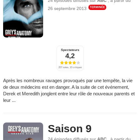
24 épisodes
diffusés sur
ABC
,
à partir du
TERMINÉE
26 septembre 2013
Spectateurs
4,2
207 notes, 10 critiques
Après les nombreux ravages provoqués par une tempête, la vie
de deux médecins est en danger. A la suite de cet événement,
Derek et Meredith jonglent entre leur rôle de nouveaux parents et
leur ...
Saison 9
24 épisodes
diffusés sur
ABC
,
à partir du