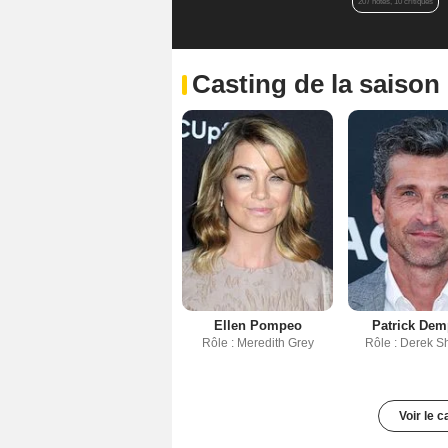
207 notes, 10 critiques
Casting de la saison
Ellen Pompeo
Patrick De
Rôle : Meredith Grey
Rôle : Derek S
Voir le 