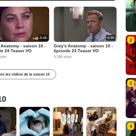
0:18
0:20
2
 Anatomy - saison 10 -
Grey's Anatomy - saison 10 -
de 24 Teaser VO
épisode 23 Teaser VO
vues
5 286 vues
tes les vidéos de la saison 10
3
10
4