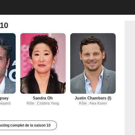
 10
mpsey
Sandra Oh
Justin Chambers (I)
heperd
Rôle : Cristina Yang
Rôle : Alex Karev
casting complet de la saison 10