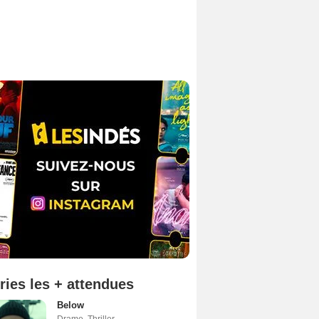
ries les + attendues
Below
Drame
,
Thriller