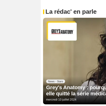
La rédac' en parle
News - Stars
Grey's Anatomy : pourqu
elle quitté la série médic
mercredi 10 juillet 2024