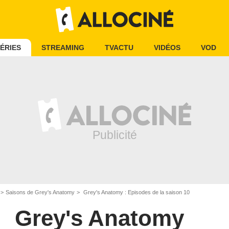
ÉRIES
STREAMING
TVACTU
VIDÉOS
VOD
Saisons de Grey's Anatomy
Grey's Anatomy : Episodes de la saison 10
Grey's Anatomy