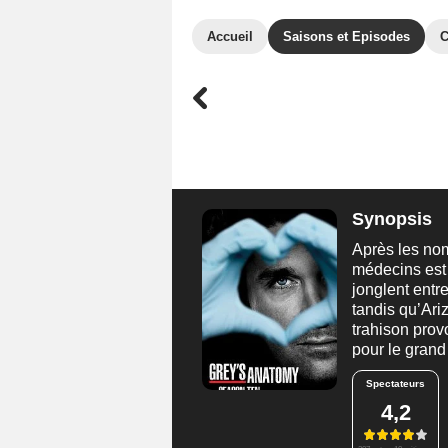
Accueil
Saisons et Episodes
C
Synopsis
Après les no
médecins est 
jonglent entre
tandis qu’Ari
trahison prov
pour le grand 
Spectateurs
4,2