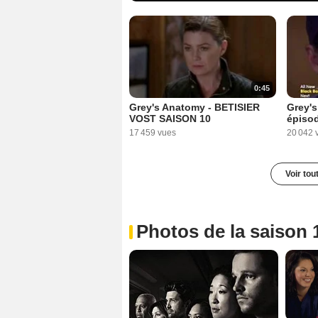
0:45
Grey's Anatomy - BETISIER
Grey's
VOST SAISON 10
épiso
17 459 vues
20 042 
Voir tou
Photos de la saison 