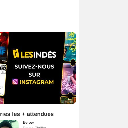
ries les + attendues
Below
Drame
,
Thriller