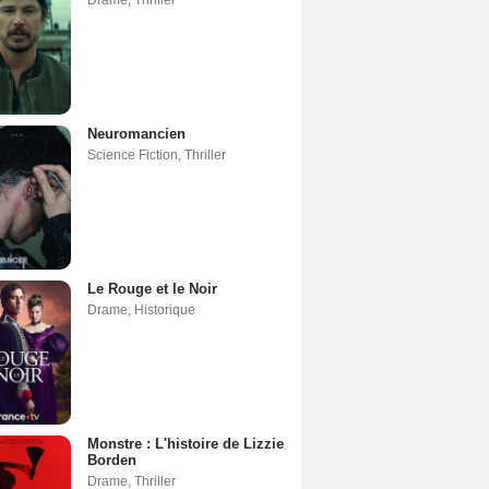
Neuromancien
Science Fiction
,
Thriller
Le Rouge et le Noir
Drame
,
Historique
Monstre : L'histoire de Lizzie
Borden
Drame
,
Thriller