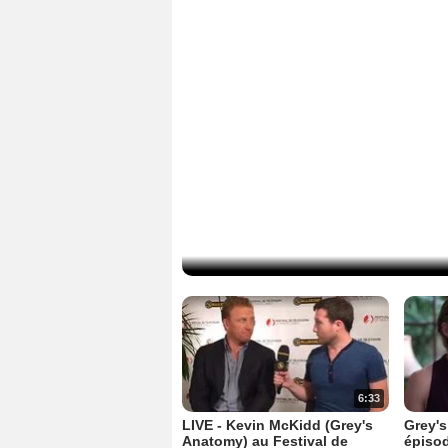
6:33
LIVE - Kevin McKidd (Grey's
Grey's
Anatomy) au Festival de
épiso