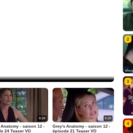
2
3
0:20
0:20
4
 Anatomy - saison 12 -
Grey's Anatomy - saison 12 -
de 24 Teaser VO
épisode 21 Teaser VO