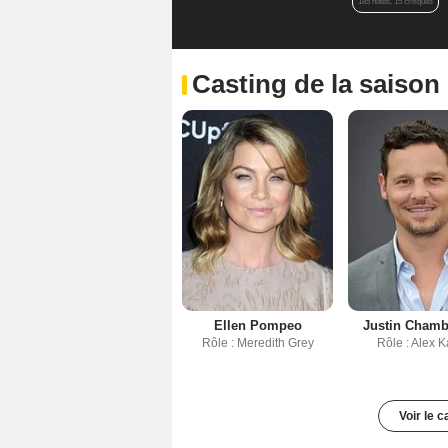
185 notes, 15 critiques
Casting de la saison
Ellen Pompeo
Justin Chambe
Rôle : Meredith Grey
Rôle : Alex 
Voir le 