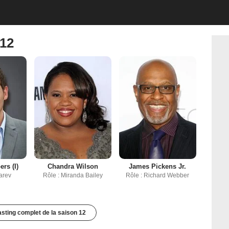
 12
rs (I)
Chandra Wilson
James Pickens Jr.
Karev
Rôle : Miranda Bailey
Rôle : Richard Webber
casting complet de la saison 12