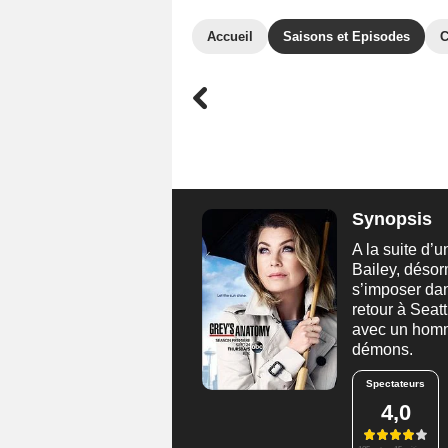
Accueil
Saisons et Episodes
C
Synopsis
A la suite d’
Bailey, désorm
s’imposer dan
retour à Seat
avec un homme
démons.
Spectateurs
4,0