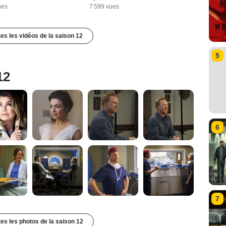
ues
7 599 vues
tes les vidéos de la saison 12
5
12
6
7
tes les photos de la saison 12