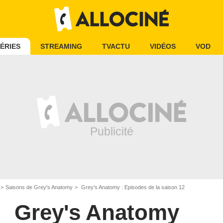
ÉRIES
STREAMING
TVACTU
VIDÉOS
VOD
Saisons de Grey's Anatomy
Grey's Anatomy : Episodes de la saison 12
Grey's Anatomy