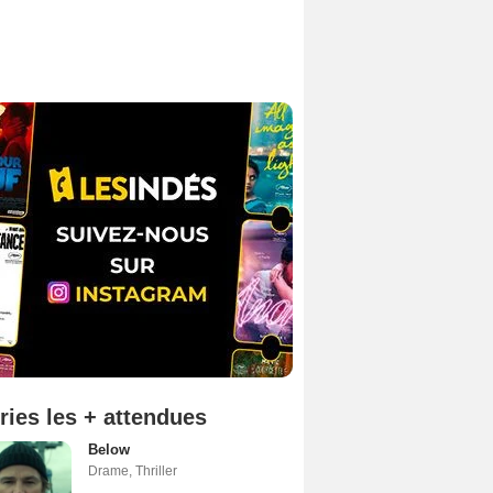
ries les + attendues
Below
Drame
,
Thriller