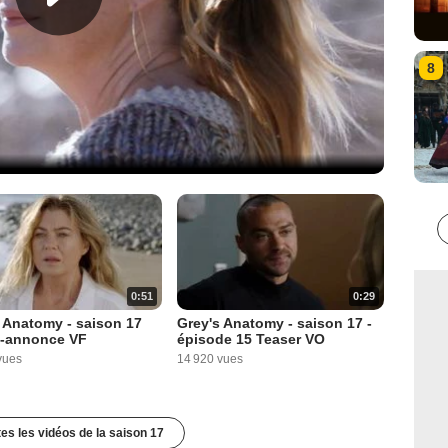
8
0:51
0:29
 Anatomy - saison 17
Grey's Anatomy - saison 17 -
-annonce VF
épisode 15 Teaser VO
vues
14 920 vues
tes les vidéos de la saison 17