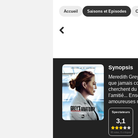
Accueil
Saisons et Episodes
C
Synopsis
Meredith Gre
que jamais co
cherchent du 
l'amitié... En
amoureuses ne
Spectateurs
3,1
86 notes, 6 critiques