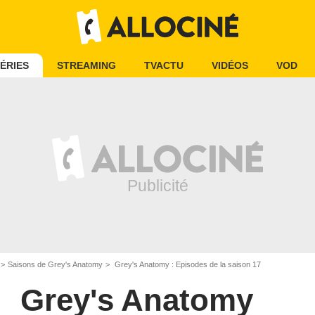
ÉRIES
STREAMING
TVACTU
VIDÉOS
VOD
Saisons de Grey's Anatomy
Grey's Anatomy : Episodes de la saison 17
Grey's Anatomy