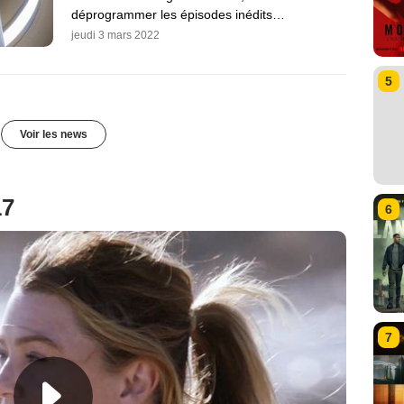
déprogrammer les épisodes inédits…
jeudi 3 mars 2022
5
Voir les news
17
6
7