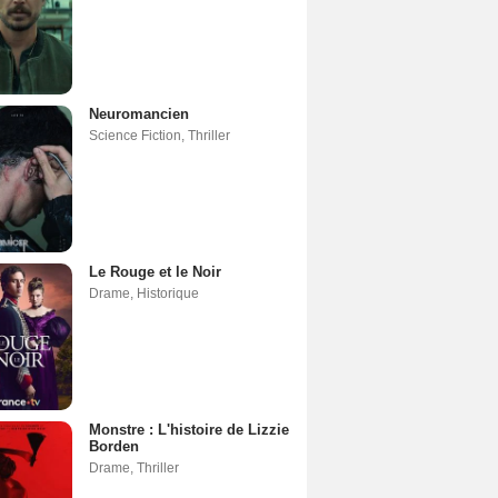
Neuromancien
Science Fiction
,
Thriller
Le Rouge et le Noir
Drame
,
Historique
Monstre : L'histoire de Lizzie
Borden
Drame
,
Thriller