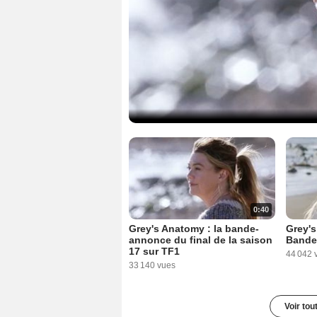
0:40
Grey's Anatomy : la bande-
Grey's
annonce du final de la saison
Bande
17 sur TF1
44 042 
33 140 vues
Voir tou