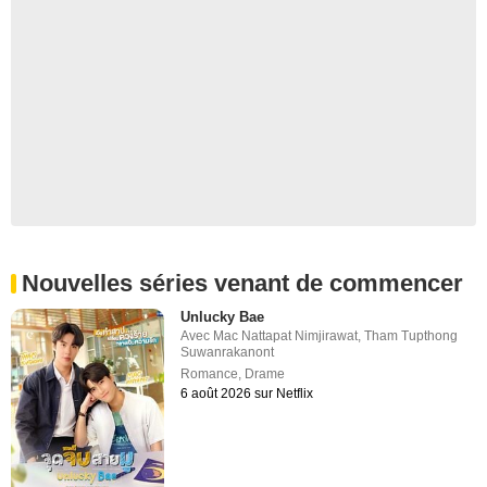
Nouvelles séries venant de commencer
Unlucky Bae
Avec
Mac Nattapat Nimjirawat
,
Tham Tupthong
Suwanrakanont
Romance
,
Drame
6 août 2026 sur Netflix