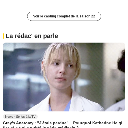
Voir le casting complet de la saison 22
La rédac' en parle
News - Séries à la TV
Grey's Anatomy : "J'étais perdue"... Pourquoi Katherine Heigl
(Izzie) a-t-elle quitté la série médicale ?