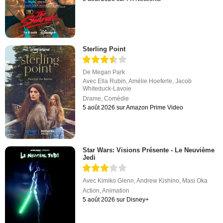
Sterling Point
De
Megan Park
Avec
Ella Rubin
,
Amélie Hoeferle
,
Jacob
Whiteduck-Lavoie
Drame
,
Comédie
5 août 2026 sur Amazon Prime Video
Star Wars: Visions Présente - Le Neuvième
Jedi
Avec
Kimiko Glenn
,
Andrew Kishino
,
Masi Oka
Action
,
Animation
5 août 2026 sur Disney+