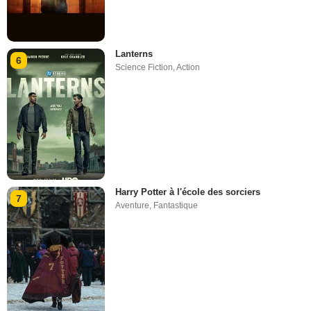
Lanterns
6
Science Fiction
,
Action
Harry Potter à l'école des sorciers
7
Aventure
,
Fantastique