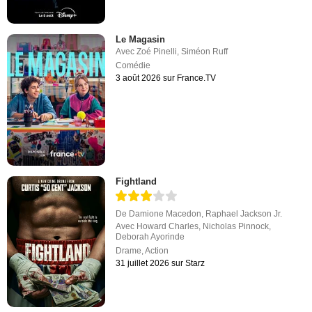
Le Magasin
Avec
Zoé Pinelli
,
Siméon Ruff
Comédie
3 août 2026 sur France.TV
Fightland
De
Damione Macedon
,
Raphael Jackson Jr.
Avec
Howard Charles
,
Nicholas Pinnock
,
Deborah Ayorinde
Drame
,
Action
31 juillet 2026 sur Starz