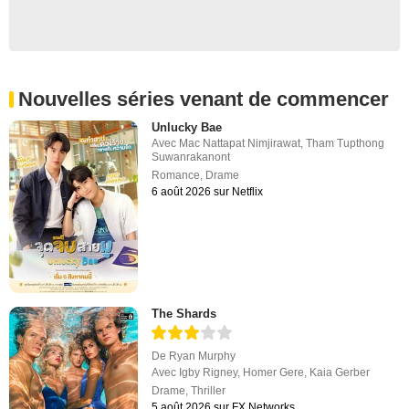
Nouvelles séries venant de commencer
Unlucky Bae
Avec
Mac Nattapat Nimjirawat
,
Tham Tupthong
Suwanrakanont
Romance
,
Drame
6 août 2026 sur Netflix
The Shards
De
Ryan Murphy
Avec
Igby Rigney
,
Homer Gere
,
Kaia Gerber
Drame
,
Thriller
5 août 2026 sur FX Networks