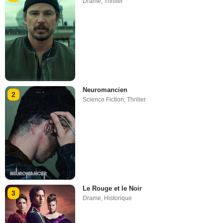
Drame
,
Thriller
Neuromancien
2
Science Fiction
,
Thriller
Le Rouge et le Noir
3
Drame
,
Historique