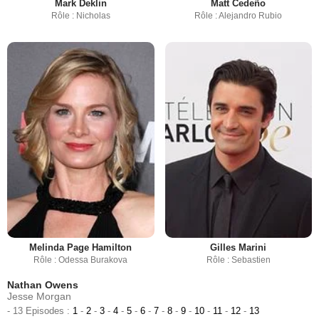
Mark Deklin
Matt Cedeño
Rôle : Nicholas
Rôle : Alejandro Rubio
Melinda Page Hamilton
Gilles Marini
Rôle : Odessa Burakova
Rôle : Sebastien
Nathan Owens
Jesse Morgan
- 13 Episodes :
1
-
2
-
3
-
4
-
5
-
6
-
7
-
8
-
9
-
10
-
11
-
12
-
13