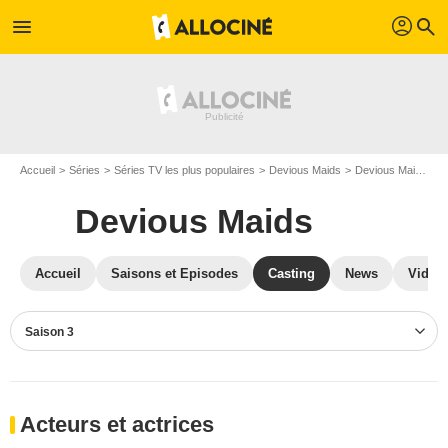
profil
menu
search
Accueil
Séries
Séries TV les plus populaires
Devious Maids
Devious Maids S03
Devious Maids
Accueil
Saisons et Episodes
Casting
News
Vidéo
Saison 3
Acteurs et actrices