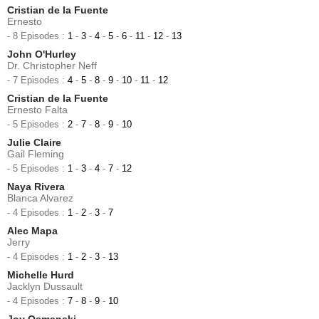
Cristian de la Fuente
Ernesto
- 8 Episodes :
1
-
3
-
4
-
5
-
6
-
11
-
12
-
13
John O'Hurley
Dr. Christopher Neff
- 7 Episodes :
4
-
5
-
8
-
9
-
10
-
11
-
12
Cristian de la Fuente
Ernesto Falta
- 5 Episodes :
2
-
7
-
8
-
9
-
10
Julie Claire
Gail Fleming
- 5 Episodes :
1
-
3
-
4
-
7
-
12
Naya Rivera
Blanca Alvarez
- 4 Episodes :
1
-
2
-
3
-
7
Alec Mapa
Jerry
- 4 Episodes :
1
-
2
-
3
-
13
Michelle Hurd
Jacklyn Dussault
- 4 Episodes :
7
-
8
-
9
-
10
Joy Osmanski