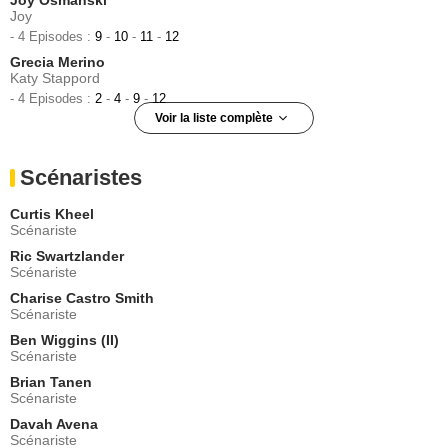
Joy
- 4 Episodes :
9
-
10
-
11
-
12
Grecia Merino
Katy Stappord
- 4 Episodes :
2
-
4
-
9
-
12
Voir la liste complète
Issac Ryan Brown
Deion
Scénaristes
- 4 Episodes :
9
-
10
-
11
-
12
Antonio Jaramillo
Curtis Kheel
Hector
Scénariste
- 3 Episodes :
8
-
11
-
12
Ric Swartzlander
Alejandro Vera
Scénariste
Miguel Falta
Charise Castro Smith
- 3 Episodes :
2
-
9
-
11
Scénariste
Ivan Hernandez (III)
Javier Mendoza
Ben Wiggins (II)
Scénariste
- 3 Episodes :
1
-
2
-
3
Brian Tanen
Justina Machado
Scénariste
Reina
- 2 Episodes :
6
-
7
Davah Avena
Scénariste
Valerie Mahaffey