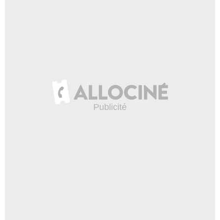
Commis d'hôtel
- 1 Episode :
13
Curt Willis
Officier de l'Immigration
- 1 Episode :
2
Kalilah Harris
Reese
- 1 Episode :
10
Colette Divine
Policière
- 1 Episode :
13
Keri Maletto
Dominatrix
- 1 Episode :
2
Keith Flippen
Patron du Club
- 1 Episode :
10
John Wayne Shafer
Alan
- 1 Episode :
12
Clint Edwards
Patron Café