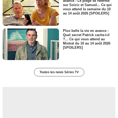
avance : Le piège se referme
Gary Weeks
sur Soizic et Samuel... Ce qui
Inspecteur Boyd
vous attend la semaine du 10
- 1 Episode :
13
au 14 août 2026 [SPOILERS]
Aaron K. Smalls
Serveur
- 1 Episode :
2
Plus belle la vie en avance :
April Hollingsworth
Quel secret Patrick cache-t-il
Angela
?... Ce qui vous attend au
Mistral du 10 au 14 août 2026
- 1 Episode :
10
[SPOILERS]
Jacinte Blankenship
Infirmière
- 1 Episode :
13
Kathleen Hogan
Mitzy
Toutes les news Séries TV
- 1 Episode :
2
Heather Schell
Patron
- 1 Episode :
10
Ramone Hamilton
Malik
- 1 Episode :
12
Angie Dillard