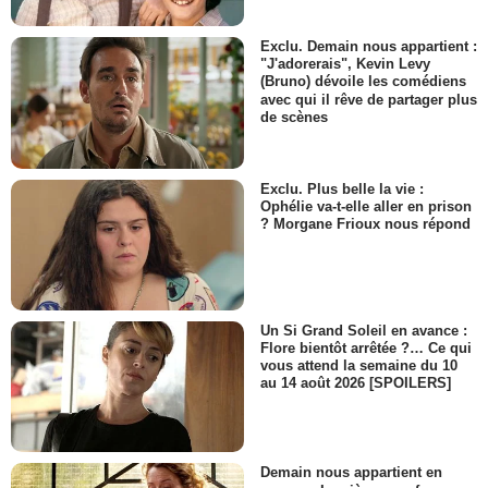
Todd Williams
Wallace Price
Exclu. Demain nous appartient :
- 1 Episode :
12
"J'adorerais", Kevin Levy
(Bruno) dévoile les comédiens
Carrie L. Walrond
avec qui il rêve de partager plus
Docteur Romero
de scènes
- 1 Episode :
13
Rose Bianco
Alma
Exclu. Plus belle la vie :
- 1 Episode :
2
Ophélie va-t-elle aller en prison
? Morgane Frioux nous répond
Wes McGee
James
- 1 Episode :
9
Tom Hillmann
Rick
Un Si Grand Soleil en avance :
- 1 Episode :
10
Flore bientôt arrêtée ?… Ce qui
Tara Ochs
vous attend la semaine du 10
Kelly
au 14 août 2026 [SPOILERS]
- 1 Episode :
11
Deke Anderson
Rick Dresden
- 1 Episode :
12
Demain nous appartient en