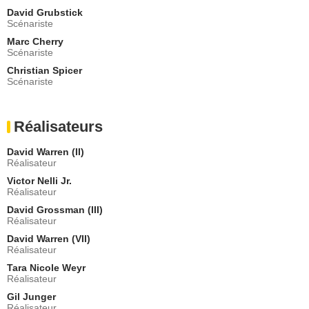
Olivia Rice
David Grubstick
Scénariste
- 2 Episodes :
10
-
11
Marc Cherry
Hugh B. Holub
Scénariste
Dr Stuart Haskell
- 1 Episode :
1
Christian Spicer
Scénariste
John Merical
Cafe Diner
- 1 Episode :
1
Réalisateurs
Melanie Specht
Alexandra
David Warren (II)
- 1 Episode :
1
Réalisateur
Niyi Oni
Victor Nelli Jr.
Joueur de tennis Jordan
Réalisateur
- 1 Episode :
5
David Grossman (III)
Jason Manuel Olazabal
Réalisateur
Victor
David Warren (VII)
- 1 Episode :
6
Réalisateur
Chrystee Pharris
Megan
Tara Nicole Weyr
Réalisateur
- 1 Episode :
13
Gil Junger
John Sanders (III)
Réalisateur