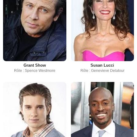
Grant Show
Susan Lucci
Rôle : Spence Westmore
Rôle : Genevieve Delatour