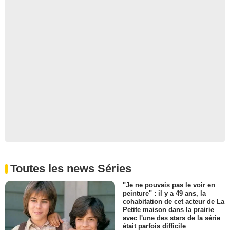
- 1 Episode :
2
Christina DeRosa
Joelle
- 1 Episode :
3
Niyi Oni
Joueur de Tennis Jordan
- 1 Episode :
4
Jennifer Aspen
Sandra
- 1 Episode :
7
Amy Pietz
Susie
- 1 Episode :
12
Hugh B. Holub
Dr. Stuart Haskell
- 1 Episode :
13
Toutes les news Séries
Valerie Sue Love
Lina
"Je ne pouvais pas le voir en
peinture" : il y a 49 ans, la
- 1 Episode :
3
cohabitation de cet acteur de La
John Redlinger
Petite maison dans la prairie
Kevin Hanson
avec l'une des stars de la série
était parfois difficile
- 1 Episode :
7