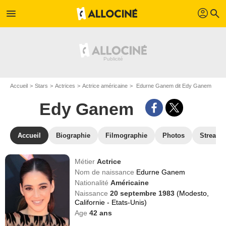
profil
menu
search
Accueil
Stars
Actrices
Actrice américaine
Edurne Ganem dit Edy Ganem
Edy Ganem
Accueil
Biographie
Filmographie
Photos
Streami
Métier
Actrice
Nom de naissance
Edurne Ganem
Nationalité
Américaine
Naissance
20 septembre 1983
(Modesto,
Californie - Etats-Unis)
Age
42
ans