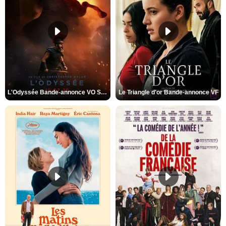
L'Odyssée Bande-annonce VO STFR
Le Triangle d'or Bande-annonce VF