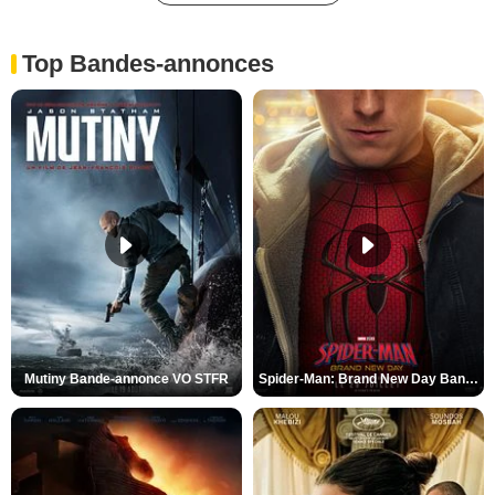
Top Bandes-annonces
Mutiny Bande-annonce VO STFR
Spider-Man: Brand New Day Bande-annonce VO STFR