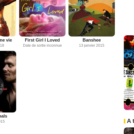
ne vie
First Girl I Loved
Banshee
018
Date de sortie inconnue
13 janvier 2015
nals
A 
015