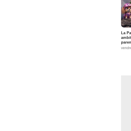
La Pa
ambit
paren
vendr