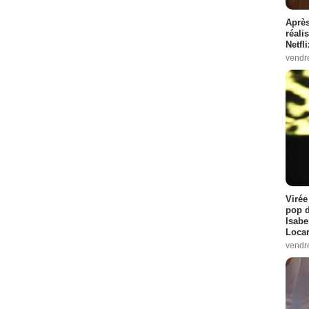
Après
réali
Netfl
vendr
Virée
pop d
Isabe
Loca
vendr