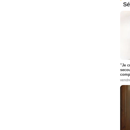
Sé
"Je c
secou
compo
vendr