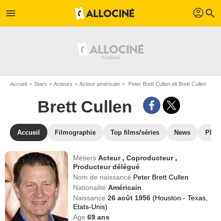
profil
menu
search
Accueil
Stars
Acteurs
Acteur américain
Peter Brett Cullen dit Brett Cullen
Brett Cullen
Accueil
Filmographie
Top films/séries
News
Phot
Métiers
Acteur
,
Coproducteur
,
Producteur délégué
Nom de naissance
Peter Brett Cullen
Nationalité
Américain
Naissance
26 août 1956
(Houston - Texas,
Etats-Unis)
Age
69
ans