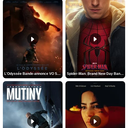
L'Odyssée Bande-annonce VO STFR
Spider-Man: Brand New Day Bande-annonce VO STFR