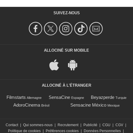
SUIVEZ-NOUS
ALLOCINÉ SUR MOBILE
ALLOCINÉ À L'ÉTRANGER
Filmstarts
SensaCine
Beyazperde
Allemagne
Espagne
Turquie
AdoroCinema
Sensacine México
Brésil
Mexique
Contact
|
Qui sommes-nous
|
Recrutement
|
Publicité
|
CGU
|
CGV
|
Politique de cookies
|
Préférences cookies
|
Données Personnelles
|