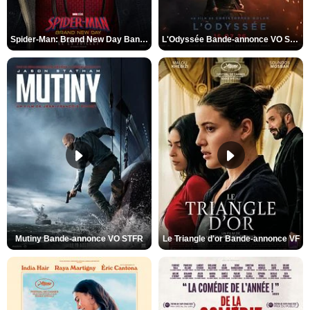
Spider-Man: Brand New Day Bande-annonce VO STFR
L'Odyssée Bande-annonce VO STFR
Mutiny Bande-annonce VO STFR
Le Triangle d'or Bande-annonce VF