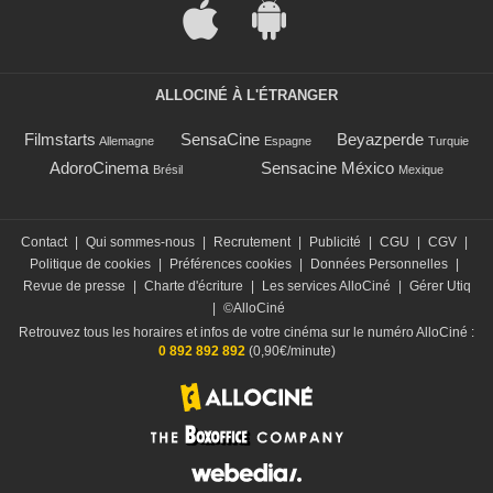
ALLOCINÉ À L'ÉTRANGER
Filmstarts
SensaCine
Beyazperde
Allemagne
Espagne
Turquie
AdoroCinema
Sensacine México
Brésil
Mexique
Contact
|
Qui sommes-nous
|
Recrutement
|
Publicité
|
CGU
|
CGV
|
Politique de cookies
|
Préférences cookies
|
Données Personnelles
|
Revue de presse
|
Charte d'écriture
|
Les services AlloCiné
|
Gérer Utiq
|
©AlloCiné
Retrouvez tous les horaires et infos de votre cinéma sur le numéro AlloCiné :
0 892 892 892
(0,90€/minute)