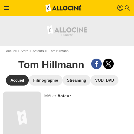
profil
menu
search
Accueil
Stars
Acteurs
Tom Hillmann
Tom Hillmann
Accueil
Filmographie
Streaming
VOD, DVD
Métier
Acteur