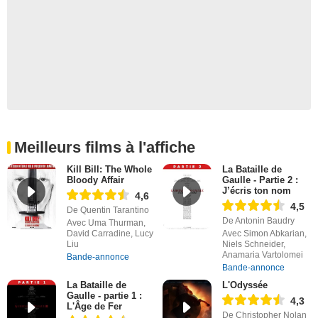
Meilleurs films à l'affiche
Kill Bill: The Whole
La Bataille de
Bloody Affair
Gaulle - Partie 2 :
J’écris ton nom
4,6
4,5
De Quentin Tarantino
De Antonin Baudry
Avec Uma Thurman,
David Carradine, Lucy
Avec Simon Abkarian,
Liu
Niels Schneider,
Anamaria Vartolomei
Bande-annonce
Bande-annonce
La Bataille de
L'Odyssée
Gaulle - partie 1 :
4,3
L'Âge de Fer
De Christopher Nolan