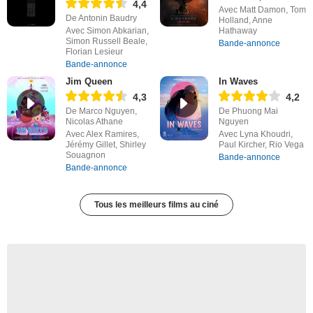
4,4
Avec Matt Damon, Tom
De Antonin Baudry
Holland, Anne
Avec Simon Abkarian,
Hathaway
Simon Russell Beale,
Bande-annonce
Florian Lesieur
Bande-annonce
Jim Queen
In Waves
4,3
4,2
De Marco Nguyen,
De Phuong Mai
Nicolas Athane
Nguyen
Avec Alex Ramires,
Avec Lyna Khoudri,
Jérémy Gillet, Shirley
Paul Kircher, Rio Vega
Souagnon
Bande-annonce
Bande-annonce
Tous les meilleurs films au ciné