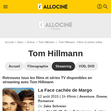
profil
menu
search
Accueil
Stars
Acteur
Tom Hillmann
Tom Hillmann : Films et séries online
Tom Hillmann
Accueil
Filmographie
Streaming
VOD, DVD
Retrouvez tous les films et séries TV disponibles en
streaming avec Tom Hillmann
La Face cachée de Margo
12 août 2015
|
1h 49min
|
Aventure
,
Drame
,
Romance
De
Jake Schreier