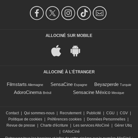
ALLOCINÉ SUR MOBILE
ALLOCINÉ À L'ÉTRANGER
Filmstarts
SensaCine
Beyazperde
Allemagne
Espagne
Turquie
AdoroCinema
Sensacine México
Brésil
Mexique
Contact
|
Qui sommes-nous
|
Recrutement
|
Publicité
|
CGU
|
CGV
|
Politique de cookies
|
Préférences cookies
|
Données Personnelles
|
Revue de presse
|
Charte d'écriture
|
Les services AlloCiné
|
Gérer Utiq
|
©AlloCiné