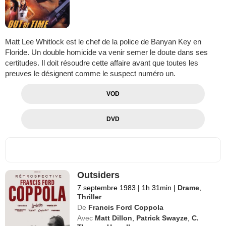
Matt Lee Whitlock est le chef de la police de Banyan Key en
Floride. Un double homicide va venir semer le doute dans ses
certitudes. Il doit résoudre cette affaire avant que toutes les
preuves le désignent comme le suspect numéro un.
VOD
DVD
Outsiders
7 septembre 1983
|
1h 31min
|
Drame
,
Thriller
De
Francis Ford Coppola
Avec
Matt Dillon
,
Patrick Swayze
,
C.