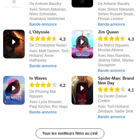
De Antonin Baudry
De Antonin Baudry
Avec Simon Abkarian,
Avec Simon Abkarian,
Niels Schneider,
Simon Russell Beale,
Anamaria Vartolomei
Florian Lesieur
Bande-annonce
Bande-annonce
L'Odyssée
Jim Queen
4,3
4,3
De Christopher Nolan
De Marco Nguyen,
Nicolas Athane
Avec Matt Damon, Tom
Holland, Anne
Avec Alex Ramires,
Hathaway
Jérémy Gillet, Shirley
Souagnon
Bande-annonce
Bande-annonce
In Waves
Spider-Man: Brand
New Day
4,2
4,1
De Phuong Mai
Nguyen
De Destin Daniel
Cretton
Avec Lyna Khoudri,
Paul Kircher, Rio Vega
Avec Tom Holland,
Zendaya, Sadie Sink
Bande-annonce
Bande-annonce
Tous les meilleurs films au ciné