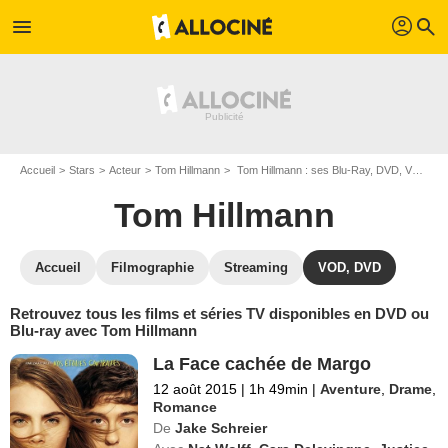
profil
menu
search
Accueil
Stars
Acteur
Tom Hillmann
Tom Hillmann : ses Blu-Ray, DVD, VOD, SVOD
Tom Hillmann
Accueil
Filmographie
Streaming
VOD, DVD
Retrouvez tous les films et séries TV disponibles en DVD ou
Blu-ray avec Tom Hillmann
La Face cachée de Margo
12 août 2015
|
1h 49min
|
Aventure
,
Drame
,
Romance
De
Jake Schreier