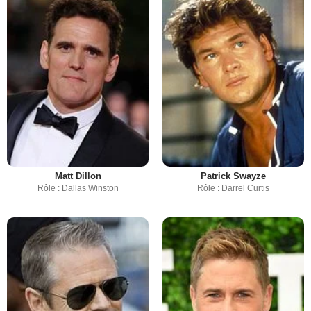
Matt Dillon
Patrick Swayze
Rôle : Dallas Winston
Rôle : Darrel Curtis