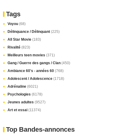
Tags
Voyou
(68)
Délinquance / Délinquant
(225)
All Star Movie
(183)
Rivalité
(823)
Meilleurs teen movies
(371)
Gang / Guerre des gangs / Clan
(450)
Ambiance 60's - années 60
(768)
Adolescent / Adolescence
(1718)
Adrénaline
(6021)
Psychologies
(6178)
Jeunes adultes
(9527)
Art et essai
(11374)
Top Bandes-annonces