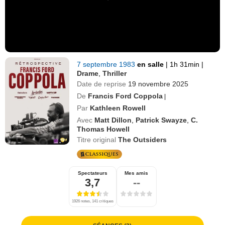
7 septembre 1983
en salle
|
1h 31min
|
Drame
,
Thriller
Date de reprise
19 novembre 2025
De
Francis Ford Coppola
|
Par
Kathleen Rowell
Avec
Matt Dillon
,
Patrick Swayze
,
C.
Thomas Howell
Titre original
The Outsiders
Spectateurs
Mes amis
3,7
--
1926 notes, 141 critiques