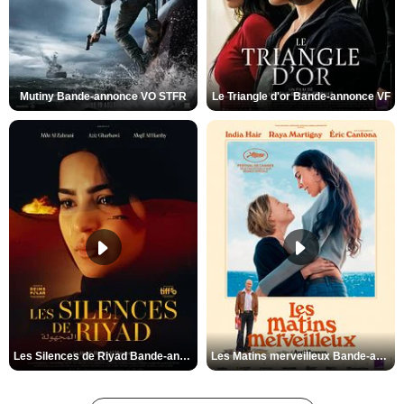
Mutiny Bande-annonce VO STFR
Le Triangle d'or Bande-annonce VF
Les Silences de Riyad Bande-annonce VO STFR
Les Matins merveilleux Bande-annonce VF