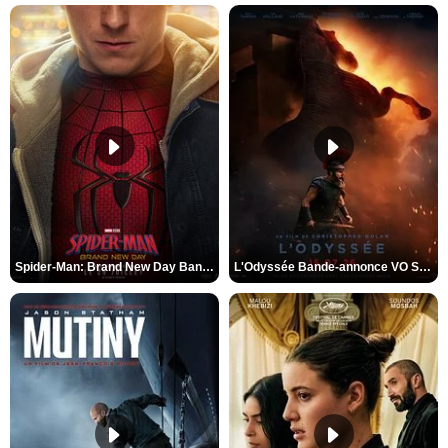
Spider-Man: Brand New Day Bande-annonce VO STFR
L'Odyssée Bande-annonce VO STFR