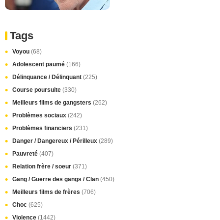
Tags
Voyou
(68)
Adolescent paumé
(166)
Délinquance / Délinquant
(225)
Course poursuite
(330)
Meilleurs films de gangsters
(262)
Problèmes sociaux
(242)
Problèmes financiers
(231)
Danger / Dangereux / Périlleux
(289)
Pauvreté
(407)
Relation frère / soeur
(371)
Gang / Guerre des gangs / Clan
(450)
Meilleurs films de frères
(706)
Choc
(625)
Violence
(1442)