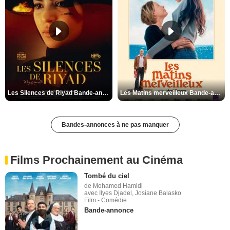
Les Silences de Riyad Bande-annonce VO STFR
Les Matins merveilleux Bande-annonce VF
Bandes-annonces à ne pas manquer
Films Prochainement au Cinéma
Tombé du ciel
de Mohamed Hamidi
avec Ilyes Djadel, Josiane Balasko
Film - Comédie
Bande-annonce