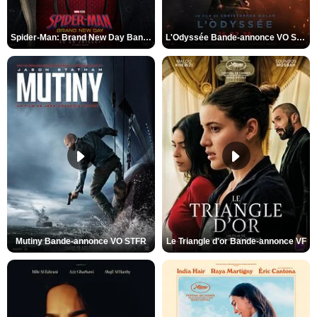
Spider-Man: Brand New Day Bande-annonce VO STFR
L'Odyssée Bande-annonce VO STFR
Mutiny Bande-annonce VO STFR
Le Triangle d'or Bande-annonce VF