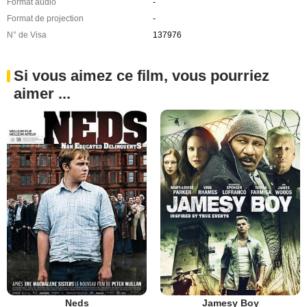
Format audio
-
Format de projection
-
N° de Visa
137976
Si vous aimez ce film, vous pourriez
aimer ...
Neds
Jamesy Boy