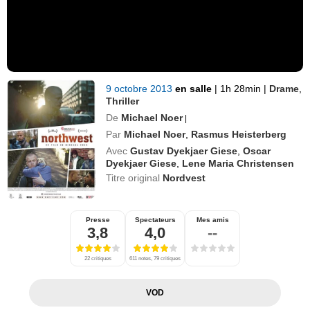
9 octobre 2013
en salle
|
1h 28min
|
Drame
,
Thriller
De
Michael Noer
|
Par
Michael Noer
,
Rasmus Heisterberg
Avec
Gustav Dyekjaer Giese
,
Oscar
Dyekjaer Giese
,
Lene Maria Christensen
Titre original
Nordvest
Presse
Spectateurs
Mes amis
3,8
4,0
--
22 critiques
611 notes, 79 critiques
VOD