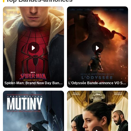
Spider-Man: Brand New Day Bande-annonce VO STFR
L'Odyssée Bande-annonce VO STFR