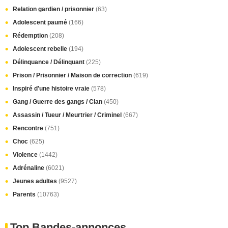
Relation gardien / prisonnier
(63)
Adolescent paumé
(166)
Rédemption
(208)
Adolescent rebelle
(194)
Délinquance / Délinquant
(225)
Prison / Prisonnier / Maison de correction
(619)
Inspiré d'une histoire vraie
(578)
Gang / Guerre des gangs / Clan
(450)
Assassin / Tueur / Meurtrier / Criminel
(667)
Rencontre
(751)
Choc
(625)
Violence
(1442)
Adrénaline
(6021)
Jeunes adultes
(9527)
Parents
(10763)
Top Bandes-annonces