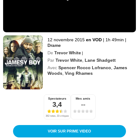
12 novembre 2015
en VOD
|
1h 49min
|
Drame
De
Trevor White
|
Par
Trevor White
,
Lane Shadgett
Avec
Spencer Rocco Lofranco
,
James
Woods
,
Ving Rhames
Spectateurs
Mes amis
3,4
--
362 notes, 33 critiques
VOIR SUR PRIME VIDEO