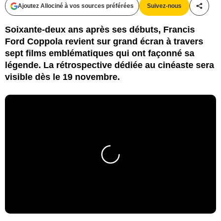
Ajoutez Allociné à vos sources préférées
Suivez-nous
Partag
Soixante-deux ans après ses débuts, Francis
Ford Coppola revient sur grand écran à travers
sept films emblématiques qui ont façonné sa
légende. La rétrospective dédiée au cinéaste sera
visible dès le 19 novembre.