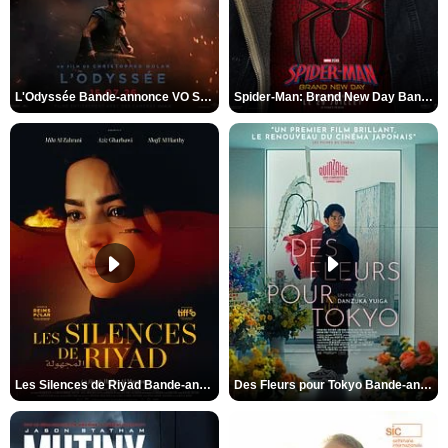
L'Odyssée Bande-annonce VO STFR
Spider-Man: Brand New Day Bande-annonce VO STFR
Les Silences de Riyad Bande-annonce VO STFR
Des Fleurs pour Tokyo Bande-annonce VO STFR