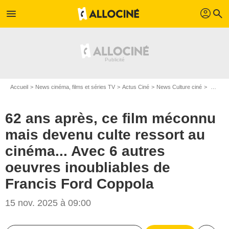
profil
menu
search
Accueil
News cinéma, films et séries TV
Actus Ciné
News Culture ciné
62 ans après, ce film méconnu mais devenu culte ressort au cinéma... Avec 6 autres oeuvres inoubliables de Francis Ford Coppola
62 ans après, ce film méconnu
mais devenu culte ressort au
cinéma... Avec 6 autres
oeuvres inoubliables de
Francis Ford Coppola
15 nov. 2025 à 09:00