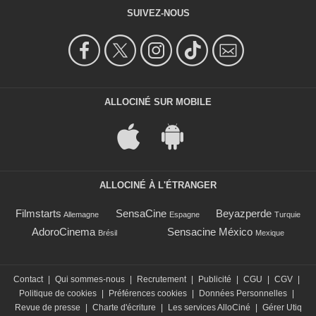
SUIVEZ-NOUS
ALLOCINÉ SUR MOBILE
ALLOCINÉ À L'ÉTRANGER
Filmstarts
SensaCine
Beyazperde
Allemagne
Espagne
Turquie
AdoroCinema
Sensacine México
Brésil
Mexique
Contact
|
Qui sommes-nous
|
Recrutement
|
Publicité
|
CGU
|
CGV
|
Politique de cookies
|
Préférences cookies
|
Données Personnelles
|
Revue de presse
|
Charte d'écriture
|
Les services AlloCiné
|
Gérer Utiq