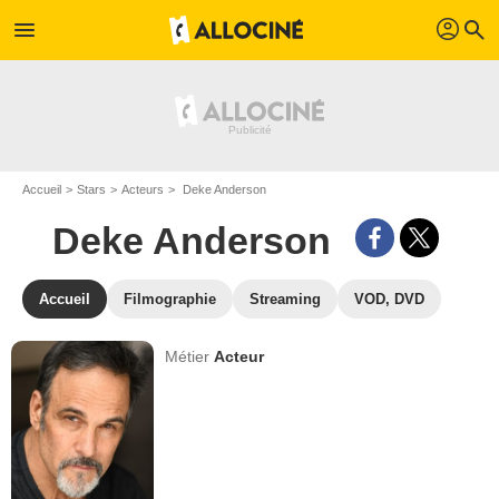
profil
menu
search
Accueil
Stars
Acteurs
Deke Anderson
Deke Anderson
Accueil
Filmographie
Streaming
VOD, DVD
Métier
Acteur