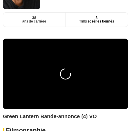
38
8
ans de carrière
films et séries tournés
Green Lantern Bande-annonce (4) VO
Filmographie