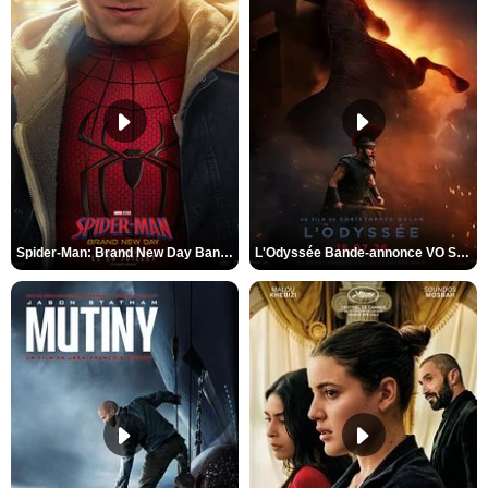
Spider-Man: Brand New Day Bande-annonce VO STFR
L'Odyssée Bande-annonce VO STFR