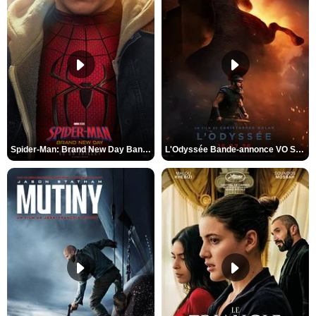
Spider-Man: Brand New Day Bande-annonce VO STFR
L'Odyssée Bande-annonce VO STFR